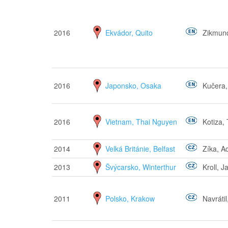
2016
Ekvádor, Quito
Zikmund
2016
Japonsko, Osaka
Kučera, 
2016
Vietnam, Thai Nguyen
Kotiza,
2014
Velká Británie, Belfast
Zíka, 
2013
Švýcarsko, Winterthur
Kroll, J
2011
Polsko, Krakow
Navrátil