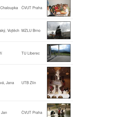
 Chaloupka
ČVUT Praha
ký, Vojtěch
MZLU Brno
ří
TU Liberec
vá, Jana
UTB Zlín
 Jan
ČVUT Praha