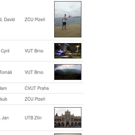
, David
ZČU Plzeň
Cyril
VUT Brno
 Tomáš
VUT Brno
Adam
ČVUT Praha
akub
ZČU Plzeň
, Jan
UTB Zlín