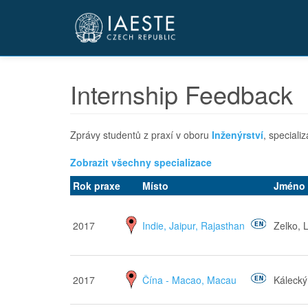
Přejít
k
hlavnímu
obsahu
Internship Feedback
Zprávy studentů z praxí v oboru
Inženýrství
, speciali
Zobrazit všechny specializace
Rok praxe
Místo
Jméno 
2017
Indie, Jaipur, Rajasthan
Zelko, 
2017
Čína - Macao, Macau
Kálecký