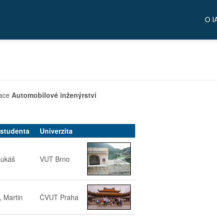
O I
zace
Automobilové inženýrství
studenta
Univerzita
Lukáš
VUT Brno
, Martin
ČVUT Praha