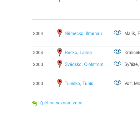
2004
Německo, Ilmenau
Malík, 
2004
Řecko, Larisa
Králíče
2003
Švédsko, Olofström
Syřiště,
2003
Tunisko, Tunis
Volf, Mi
Zpět na seznam zemí