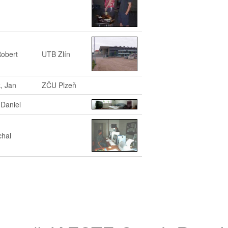
Robert
UTB Zlín
k, Jan
ZČU Plzeň
 Daniel
chal