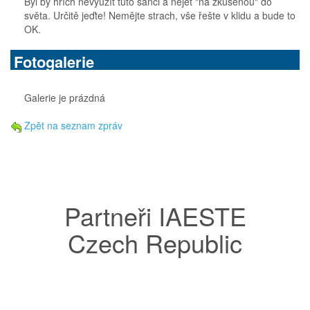
Byl by hřích nevyužít tuto šanci a nejet "na zkušenou" do
světa. Určitě jeďte! Nemějte strach, vše řešte v klidu a bude to
OK.
Fotogalerie
Galerie je prázdná
Zpět na seznam zpráv
Partneři IAESTE
Czech Republic