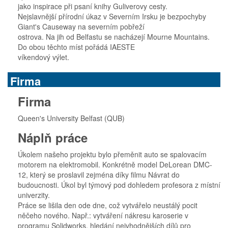
jako inspirace při psaní knihy Guliverovy cesty.
Nejslavnější přírodní úkaz v Severním Irsku je bezpochyby
Giant's Causeway na severním pobřeží
ostrova. Na jih od Belfastu se nacházejí Mourne Mountains.
Do obou těchto míst pořádá IAESTE
víkendový výlet.
Firma
Firma
Queen's University Belfast (QUB)
Náplň práce
Úkolem našeho projektu bylo přeměnit auto se spalovacím
motorem na elektromobil. Konkrétně model DeLorean DMC-
12, který se proslavil zejména díky filmu Návrat do
budoucnosti. Úkol byl týmový pod dohledem profesora z místní
univerzity.
Práce se lišila den ode dne, což vytvářelo neustálý pocit
něčeho nového. Např.: vytváření nákresu karoserie v
programu Solidworks, hledání nejvhodnějších dílů pro