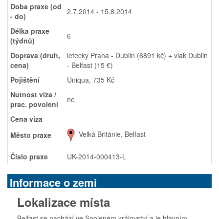
Doba praxe (od
2.7.2014 - 15.8.2014
- do)
Délka praxe
6
(týdnů)
Doprava (druh,
letecky Praha - Dublin (6891 kč) + vlak Dublin
cena)
- Belfast (15 €)
Pojištění
Uniqua, 735 Kč
Nutnost víza /
ne
prac. povolení
Cena víza
-
Velká Británie, Belfast
Město praxe
Číslo praxe
UK-2014-000413-L
Informace o zemi
Lokalizace místa
Belfast se nachází ve Spojeném království a je hlavním