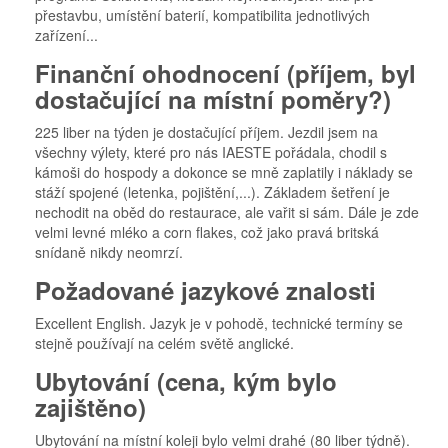
přestavbu, umístění baterií, kompatibilita jednotlivých
zařízení...
Finanční ohodnocení (příjem, byl
dostačující na místní poměry?)
225 liber na týden je dostačující příjem. Jezdil jsem na
všechny výlety, které pro nás IAESTE pořádala, chodil s
kámoši do hospody a dokonce se mně zaplatily i náklady se
stáží spojené (letenka, pojištění,...). Základem šetření je
nechodit na oběd do restaurace, ale vařit si sám. Dále je zde
velmi levné mléko a corn flakes, což jako pravá britská
snídaně nikdy neomrzí.
Požadované jazykové znalosti
Excellent English. Jazyk je v pohodě, technické termíny se
stejně používají na celém světě anglické.
Ubytování (cena, kým bylo
zajištěno)
Ubytování na místní koleji bylo velmi drahé (80 liber týdně).