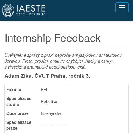
Přejít
Toggl
k
navig
hlavnímu
obsahu
Internship Feedback
Uveřejněné zprávy z praxí neprošly ani jazykovou ani textovou
úpravou. Proto, prosím, omluvte chybějící „hacky a carky“,
stylistické a gramatické nedokonalosti textů.
Adam Zíka, ČVUT Praha,
ročník 3.
Fakulta
FEL
Specializace
Robotika
studia
Obor praxe
Inženýrství
Specializace
- - - - - - - - - -
praxe