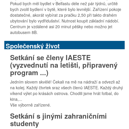
Pokud bych měl bydlet v Belfastu déle než pár týdnů, určitě
bych zvolil bydlení v bytě, které bylo levnější. Zařízení pokoje
dostatečné, akorát vybírat za pračku 2,50 při takto drahém
ubytování bylo vydřidušství. Nutnost koupit základní nádobí.
Centrum je vzdálené asi 20 minut pěšky nebo možno jet
autobusem 8B.
Společenský život
Setkání se členy IAESTE
(vyzvednutí na letišti, připravený
program ...)
Jedním slovem skvělé! Čekali na mě na nádraží a odvezli až
na kolej. Každý čtvrtek sraz všech členů IAESTE. Každý druhý
víkend výlet po krásách ostrova. Chodili jsme hrát fotbal, do
kina,...
Vše výborně zařízené.
Setkání s jinými zahraničními
studenty