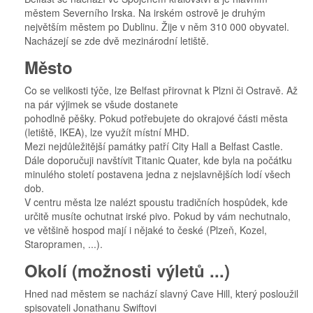
městem Severního Irska. Na irském ostrově je druhým
největším městem po Dublinu. Žije v něm 310 000 obyvatel.
Nacházejí se zde dvě mezinárodní letiště.
Město
Co se velikosti týče, lze Belfast přirovnat k Plzni či Ostravě. Až
na pár výjimek se všude dostanete
pohodlně pěšky. Pokud potřebujete do okrajové části města
(letiště, IKEA), lze využít místní MHD.
Mezi nejdůležitější památky patří City Hall a Belfast Castle.
Dále doporučuji navštívit Titanic Quater, kde byla na počátku
minulého století postavena jedna z nejslavnějších lodí všech
dob.
V centru města lze nalézt spoustu tradičních hospůdek, kde
určitě musíte ochutnat irské pivo. Pokud by vám nechutnalo,
ve většině hospod mají i nějaké to české (Plzeň, Kozel,
Staropramen, ...).
Okolí (možnosti výletů ...)
Hned nad městem se nachází slavný Cave Hill, který posloužil
spisovateli Jonathanu Swiftovi