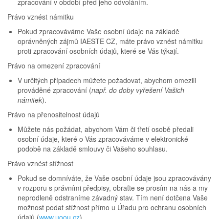
zpracování v období před jeho odvoláním.
Právo vznést námitku
Pokud zpracováváme Vaše osobní údaje na základě
oprávněných zájmů IAESTE CZ, máte právo vznést námitku
proti zpracování osobních údajů, které se Vás týkají.
Právo na omezení zpracování
V určitých případech můžete požadovat, abychom omezili
prováděné zpracování (
např. do doby vyřešení Vašich
námitek
).
Právo na přenositelnost údajů
Můžete nás požádat, abychom Vám či třetí osobě předali
osobní údaje, které o Vás zpracováváme v elektronické
podobě na základě smlouvy či Vašeho souhlasu.
Právo vznést stížnost
Pokud se domníváte, že Vaše osobní údaje jsou zpracovávány
v rozporu s právními předpisy, obraťte se prosím na nás a my
neprodleně odstraníme závadný stav. Tím není dotčena Vaše
možnost podat stížnost přímo u Úřadu pro ochranu osobních
údajů (
www.uoou.cz
).