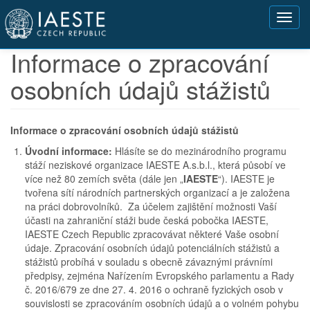
Přejít
Toggl
k
navig
hlavnímu
obsahu
Informace o zpracování
osobních údajů stážistů
Informace o zpracování osobních údajů stážistů
Úvodní informace:
Hlásíte se do mezinárodního programu
stáží neziskové organizace IAESTE A.s.b.l., která působí ve
více než 80 zemích světa (dále jen „
IAESTE
“). IAESTE je
tvořena sítí národních partnerských organizací a je založena
na práci dobrovolníků. Za účelem zajištění možnosti Vaší
účasti na zahraniční stáži bude česká pobočka IAESTE,
IAESTE Czech Republic zpracovávat některé Vaše osobní
údaje. Zpracování osobních údajů potenciálních stážistů a
stážistů probíhá v souladu s obecně závaznými právními
předpisy, zejména Nařízením Evropského parlamentu a Rady
č. 2016/679 ze dne 27. 4. 2016 o ochraně fyzických osob v
souvislosti se zpracováním osobních údajů a o volném pohybu