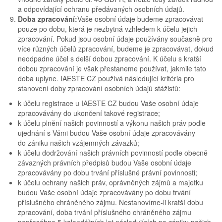
a odpovídající ochranu předávaných osobních údajů.
Doba zpracování:
Vaše osobní údaje budeme zpracovávat
pouze po dobu, která je nezbytná vzhledem k účelu jejich
zpracování. Pokud jsou osobní údaje používány současně pro
více různých účelů zpracování, budeme je zpracovávat, dokud
neodpadne účel s delší dobou zpracování. K účelu s kratší
dobou zpracování je však přestaneme používat, jakmile tato
doba uplyne. IAESTE CZ používá následující kritéria pro
stanovení doby zpracování osobních údajů stážistů:
k účelu registrace u IAESTE CZ budou Vaše osobní údaje
zpracovávány do ukončení takové registrace;
k účelu plnění našich povinností a výkonu našich práv podle
ujednání s Vámi budou Vaše osobní údaje zpracovávány
do zániku našich vzájemných závazků;
k účelu dodržování našich právních povinností podle obecně
závazných právních předpisů budou Vaše osobní údaje
zpracovávány po dobu trvání příslušné právní povinnosti;
k účelu ochrany našich práv, oprávněných zájmů a majetku
budou Vaše osobní údaje zpracovávány po dobu trvání
příslušného chráněného zájmu. Nestanovíme-li kratší dobu
zpracování, doba trvání příslušného chráněného zájmu