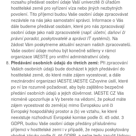
rozsahu předávat osobní údaje Vaší univerzitě či úřadům
hostitelské země pro vyřízení víza nebo jiných nezbytných
povolení. Tito příjemci budou Vaše osobní údaje zpracovávat
nezávisle na nás jako samostatní správci. Informace o Vás
dále budeme předávat osobám, které pro nás zpracovávají
osobní údaje jako naši zpracovatelé (
např. účetní, daňoví či
právní poradci, poskytovatelé a správci IT systémů
). Na
žádost Vám poskytneme aktuální seznam našich zpracovatelů.
Vaše osobní údaje mohou být konečně sdíleny v rámci
organizace IAESTE pro vnitřní administrativní účely.
Předávání osobních údajů do třetích zemí:
Při zpracování
Vašich osobních údajů bude docházet k jejich předávání do
hostitelské země, do které máte zájem vycestovat, a dále
mezinárodní organizaci IAESTE.IAESTE CZvyvine úsilí, které
po ní lze rozumně požadovat, aby bylo zajištěno bezpečné
předání osobních údajů a jejich důvěrnost. IAESTE CZ Vás
nicméně upozorňuje a Vy berete na vědomí, že pokud máte
zájem vycestovat do země(a) mimo Evropskou unii či
Evropský hospodářský prostor a (b) ve vztahu, ke které
neexistuje rozhodnutí Evropské komise podle čl. 45 odst. 3
GDPR, budou Vaše osobní údaje předány příslušnému
příjemci v hostitelské zemi i v případě, že nejsou poskytovány
vhodné záruky podle čl. 46 GDPR, a nelze tedy zaručit řádnou