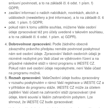
smluvní povinnosti, a to na základě čl. 6 odst. 1 písm. f)
GDPR;
zasílání informací o našich nabídkách, novinkách, akcích a
událostech (newslettery a jiné informace), a to na základě čl. 6
odst. 1 písm. f) GDPR;
pokud nám k tomu udělíte souhlas, můžeme Vaše osobní
údaje zpracovávat též pro účely uvedené v takovém souhlasu,
a to na základě čl. 6 odst. 1 písm. a) GDPR).
Dobrovolnost zpracování:
Podle žádného obecně
závazného právního předpisu nemáte povinnost poskytnout
nám své osobní údaje. Zpracování Vašich osobních údajů je
nicméně nezbytné pro Vaši účast ve výběrovém řízení a na
případné následné stáži v rámci programu s IAESTE CZ.
Pokud nám své osobní údaje neposkytnete, není Vaše účast
na programu možná.
Rozsah zpracování:
VašeOsobní údaje budou zpracovány
v rozsahu poskytnutém v rámci Vaší registrace u IAESTE CZ a
v přihlášce do programu stáže. IAESTE CZ může za účelem
zajištění Vaší účasti na zahraniční stáži zpracovávat i jiné
údaje, které souvisí s Vaším zahraničním pobytem. Lze
shrnout, že IAESTE CZ bude zpracovávat: