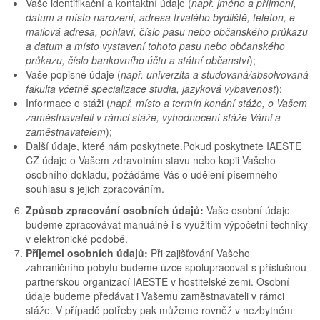
Vaše identifikační a kontaktní údaje (
např. jméno a příjmení,
datum a místo narození, adresa trvalého bydliště, telefon, e-
mailová adresa, pohlaví, číslo pasu nebo občanského průkazu
a datum a místo vystavení tohoto pasu nebo občanského
průkazu, číslo bankovního účtu a státní občanství
);
Vaše popisné údaje (
např. univerzita a studovaná/absolvovaná
fakulta včetně specializace studia, jazyková vybavenost
);
Informace o stáži (
např. místo a termín konání stáže, o Vašem
zaměstnavateli v rámci stáže, vyhodnocení stáže Vámi a
zaměstnavatelem
);
Další údaje, které nám poskytnete.Pokud poskytnete IAESTE
CZ údaje o Vašem zdravotním stavu nebo kopii Vašeho
osobního dokladu, požádáme Vás o udělení písemného
souhlasu s jejich zpracováním.
Způsob zpracování osobních údajů:
Vaše osobní údaje
budeme zpracovávat manuálně i s využitím výpočetní techniky
v elektronické podobě.
Příjemci osobních údajů:
Při zajišťování Vašeho
zahraničního pobytu budeme úzce spolupracovat s příslušnou
partnerskou organizací IAESTE v hostitelské zemi. Osobní
údaje budeme předávat i Vašemu zaměstnavateli v rámci
stáže. V případě potřeby pak můžeme rovněž v nezbytném