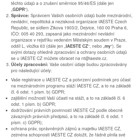
těchto údajů a o zrušení směrnice 95/46/ES (dále jen
„
GDPR
“).
Správce:
Správcem Vašich osobních údajů bude mezinárodní,
nevládní, nepolitická a nezisková organizace IAESTE Czech
Republic, se sídlem Zikova 1903/2, Dejvice, 160 00 Praha 6,
IČO: 005 40 293, zapsaná jako mezinárodní nevládní
organizace v rejstříku vedeném Městským soudem v Praze,
oddíl L, vložka 63 (dále jen „
IAESTE CZ
“, nebo „
my
“). Se
svými dotazy ohledně zpracování a ochrany osobních údajů
se u IAESTE CZ můžete obracet na
nt@iaeste.cz
.
Účely zpracování:
Vaše osobní údaje budou zpracovávány
pro následující účely:
Vaše registrace u IAESTE CZ a potvrzení podmínek pro účast
na mezinárodním programu stáží IAESTE CZ, a to na základě
čl. 6 odst. 1 písm. b) GDPR;
zajištění možnosti Vaší účasti na stáži, a to na základě čl. 6
odst. 1 písm. b) GDPR;
dodržování právních povinností IAESTE CZ podle obecně
závazných právních předpisů, a to na základě čl. 6 odst. 1
písm. c) GDPR);
ochrana práv, oprávněných zájmů a majetku IAESTE CZ,
zejména schopnosti IAESTE CZ doložit, že řádně plnila své