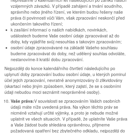
nepřesáhne 5 kalendářních let následujících po zániku našich
vzájemných závazků. V případě zahájení a trvání soudního,
správního nebo jiného řízení, ve kterém budou řešeny naše
práva či povinnosti vůči Vám, však zpracování neskončí před
ukončením takového řízení;
k zasílání informací o našich nabídkách, novinkách,
událostech budeme Vaše osobní údaje zpracovávat až do
doby, kdy vyjádříte svůj nesouhlas s takovým zpracováním;
osobní údaje zpracovávané na základě Vašeho souhlasu
budeme zpracovávat do doby, než udělený souhlas odvoláte,
nestanovíme-li kratší dobu zpracování.
Nejpozději do konce kalendářního čtvrtletí následujícího po
uplynutí doby zpracování budou osobní údaje, u kterých pominul
účel jejich zpracování, nevratně anonymizovány či zlikvidovány
(skartací nebo jiným způsobem, který zajistí, že se s osobními
údaji nebudou moci seznámit neoprávněné osoby).
Vaše práva:
V souvislosti se zpracováním Vašich osobních
údajů máte níže uvedená práva. Na výkon těchto práv se
nicméně vztahují určité výjimky, a proto je nebude možné
uplatnit ve všech situacích. V případě, že uplatníte Vaše práva
a Vaše žádost bude shledána oprávněnou, přijmeme
požadovaná opatření bez zbytečného odkladu, nejpozději do