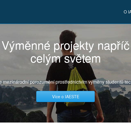
O I
Výměnné projekty napříč
celým světem
e mezinárodní porozumění prostřednictvím výměny studentů tec
Více o IAESTE