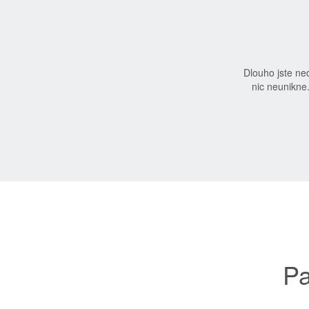
Dlouho jste n
nic neunikne
Pa