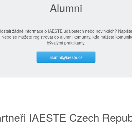
Alumni
edostali žádné informace o IAESTE událostech nebo novinkách? Napišt
. Nebo se můžete registrovat do alumni komunity, kde můžete komuniko
bývalými praktikanty.
alumni@iaeste.cz
rtneři IAESTE Czech Repub