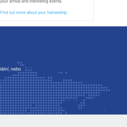
your arrival and interesting events.
Find out more about your traineeship
iální, nebo