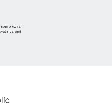
e nám a už vám
vat s dalšími
lic