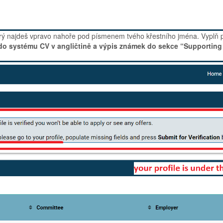
který najdeš vpravo nahoře pod písmenem tvého křestního jména. Vyplň po
t do systému CV v angličtině a výpis známek do sekce “Supportin