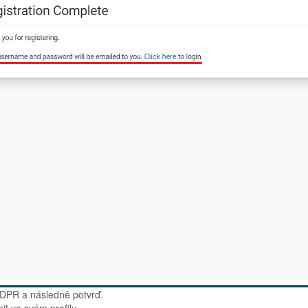
GDPR a následně potvrď.
it ve svém profilu.