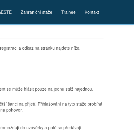
AESTE
Zahraniční stáže
Trainee
Kontakt
registraci a odkaz na stránku najdete níže.
dent se může hlásit pouze na jednu stáž najednou.
í šanci na přijetí. Přihlašování na tyto stáže probíhá
 na pohovor.
omažďují do uzávěrky a poté se předávají