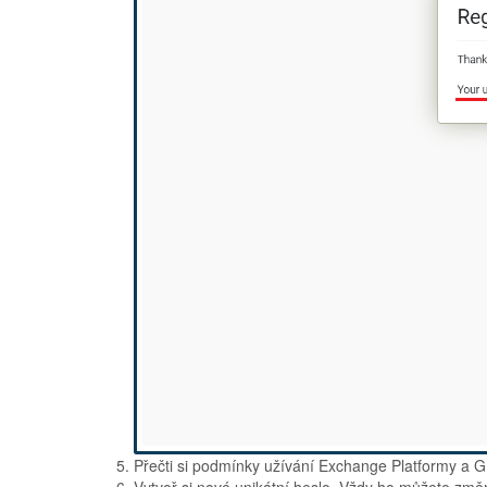
Přečti si podmínky užívání Exchange Platformy a 
Vytvoř si nové unikátní heslo. Vždy ho můžete změn