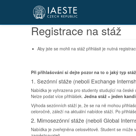
Přejít
k
hlavnímu
obsahu
Registrace na stáž
Aby jste se mohli na stáž přihlásit je nutná regist
Při přihlašování si dejte pozor na to o jaký typ stá
1. Sezónní stáže (neboli Exchange Internsh
Nabídka je vyhrazena pro studenty studující na české 
Nelze podat více přihlášek.
Jedna stáž = jeden kandi
Výhoda sezónních stáží je, že se na ně mohou přihlašov
celoročně, záleží na aktuální nabídce stáží. Po přihlá
2. Mimosezónní stáže (neboli Global Intern
Nabídka je zveřejněna celosvětově. Student se může v
zaměstnavateli.