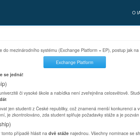
O I
race do mezinárodního systému (Exchange Platform = EP), postup jak na 
Exchange Platform
že se jedná!
ip)
univerzitě či vysoké škole a nabídka není zveřejněna celosvětově. Stu
dát
at jen studenti z České republiky, což znamená menší konkurenci a větš
šení, je zkontrolováno, zda student splňuje požadavky stáže a je pozván
ship)
 tomto případě hlásit na
dvě stáže
najednou. Všechny nominace se shr