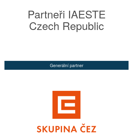
Partneři IAESTE
Czech Republic
Generální partner