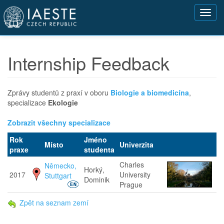
Přejít
Toggl
k
navig
hlavnímu
obsahu
Internship Feedback
Zprávy studentů z praxí v oboru
Biologie a biomedicína
,
specializace
Ekologie
Zobrazit všechny specializace
Rok
Jméno
Místo
Univerzita
praxe
studenta
Charles
Německo,
Horký,
2017
University
Stuttgart
Dominik
Prague
Zpět na seznam zemí