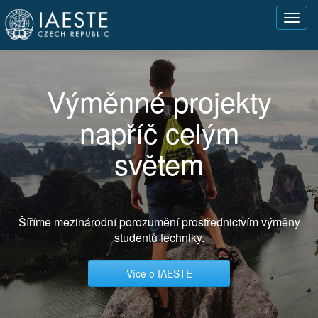
Přejít
Toggl
k
navig
hlavnímu
obsahu
Výměnné projekty
napříč celým
světem
Šíříme mezinárodní porozumění prostřednictvím výměny
studentů techniky.
Více o IAESTE