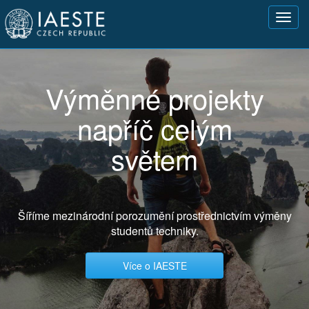
Přejít
Toggl
k
navig
hlavnímu
obsahu
Výměnné projekty
napříč celým
světem
Šíříme mezinárodní porozumění prostřednictvím výměny
studentů techniky.
Více o IAESTE