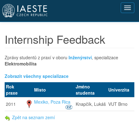
Přejít
Toggl
k
navig
hlavnímu
obsahu
Internship Feedback
Zprávy studentů z praxí v oboru
Inženýrství
, specializace
Elektromobilita
Zobrazit všechny specializace
Rok
Jméno
Místo
Univerzita
praxe
studenta
Mexiko, Poza Rica
2011
Knapčík, Lukáš
VUT Brno
Zpět na seznam zemí