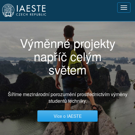
Přejít
Toggl
k
navig
hlavnímu
obsahu
Výměnné projekty
napříč celým
světem
Šíříme mezinárodní porozumění prostřednictvím výměny
studentů techniky.
Více o IAESTE