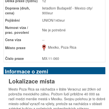
Délka praxe (týdnů)
12
Doprava (druh,
lietadlom Budapešť - Mexico city/
cena)
900eur
Pojištění
UNION/140eur
Nutnost víza /
Nie je potrebné
prac. povolení
Cena víza
--
Mexiko, Poza Rica
Město praxe
Číslo praxe
MX-11-060
Informace o zemi
Lokalizace místa
Mesto Poza Rica sa náchadza v štáte Veracruz asi 20km od
pobrežia mexického zálivu. Počtom ľudí približne 40 000 sa
radí medzi menšie mestá v Mexiku. Svojou polohou je to dobré
miesto odkiaľ vyraziť na výlety, pretože sa nachádza v oblasti
aztéckej kultúry a početných archeoligckých nálezov.