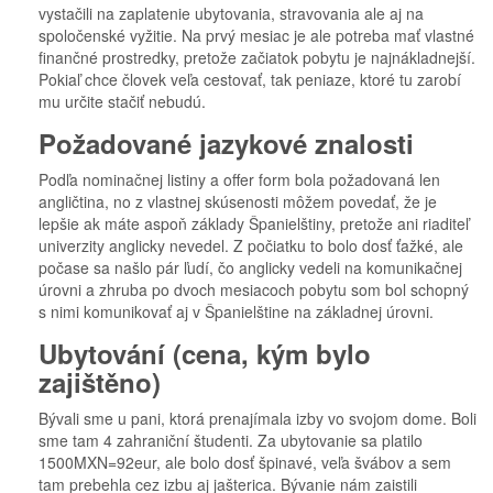
vystačili na zaplatenie ubytovania, stravovania ale aj na
spoločenské vyžitie. Na prvý mesiac je ale potreba mať vlastné
finančné prostredky, pretože začiatok pobytu je najnákladnejší.
Pokiaľ chce človek veľa cestovať, tak peniaze, ktoré tu zarobí
mu určite stačiť nebudú.
Požadované jazykové znalosti
Podľa nominačnej listiny a offer form bola požadovaná len
angličtina, no z vlastnej skúsenosti môžem povedať, že je
lepšie ak máte aspoň základy Španielštiny, pretože ani riaditeľ
univerzity anglicky nevedel. Z počiatku to bolo dosť ťažké, ale
počase sa našlo pár ľudí, čo anglicky vedeli na komunikačnej
úrovni a zhruba po dvoch mesiacoch pobytu som bol schopný
s nimi komunikovať aj v Španielštine na základnej úrovni.
Ubytování (cena, kým bylo
zajištěno)
Bývali sme u pani, ktorá prenajímala izby vo svojom dome. Boli
sme tam 4 zahraniční študenti. Za ubytovanie sa platilo
1500MXN=92eur, ale bolo dosť špinavé, veľa švábov a sem
tam prebehla cez izbu aj jašterica. Bývanie nám zaistili