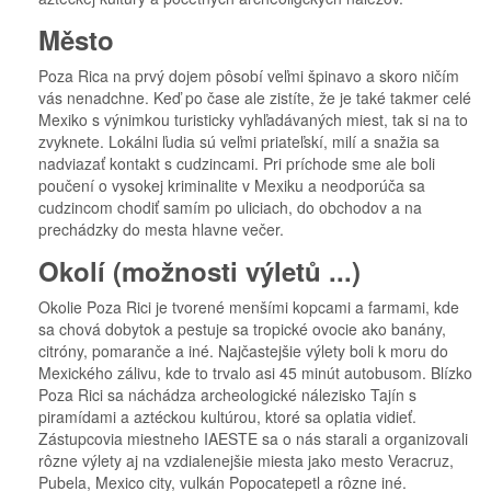
Město
Poza Rica na prvý dojem pôsobí veľmi špinavo a skoro ničím
vás nenadchne. Keď po čase ale zistíte, že je také takmer celé
Mexiko s výnimkou turisticky vyhľadávaných miest, tak si na to
zvyknete. Lokálni ľudia sú veľmi priateľskí, milí a snažia sa
nadviazať kontakt s cudzincami. Pri príchode sme ale boli
poučení o vysokej kriminalite v Mexiku a neodporúča sa
cudzincom chodiť samím po uliciach, do obchodov a na
prechádzky do mesta hlavne večer.
Okolí (možnosti výletů ...)
Okolie Poza Rici je tvorené menšími kopcami a farmami, kde
sa chová dobytok a pestuje sa tropické ovocie ako banány,
citróny, pomaranče a iné. Najčastejšie výlety boli k moru do
Mexického zálivu, kde to trvalo asi 45 minút autobusom. Blízko
Poza Rici sa náchádza archeologické nálezisko Tajín s
piramídami a aztéckou kultúrou, ktoré sa oplatia vidieť.
Zástupcovia miestneho IAESTE sa o nás starali a organizovali
rôzne výlety aj na vzdialenejšie miesta jako mesto Veracruz,
Pubela, Mexico city, vulkán Popocatepetl a rôzne iné.