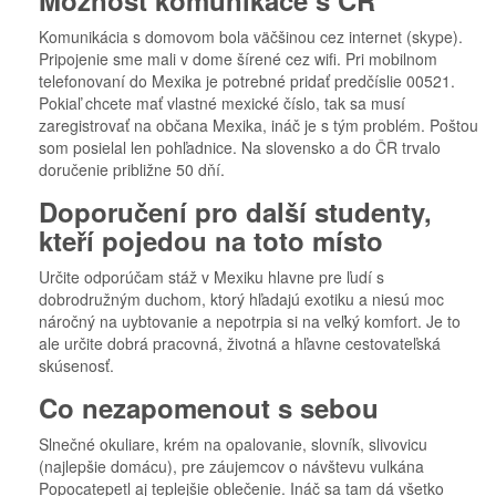
Možnost komunikace s ČR
Komunikácia s domovom bola väčšinou cez internet (skype).
Pripojenie sme mali v dome šírené cez wifi. Pri mobilnom
telefonovaní do Mexika je potrebné pridať predčíslie 00521.
Pokiaľ chcete mať vlastné mexické číslo, tak sa musí
zaregistrovať na občana Mexika, ináč je s tým problém. Poštou
som posielal len pohľadnice. Na slovensko a do ČR trvalo
doručenie približne 50 dňí.
Doporučení pro další studenty,
kteří pojedou na toto místo
Určite odporúčam stáž v Mexiku hlavne pre ľudí s
dobrodružným duchom, ktorý hľadajú exotiku a niesú moc
náročný na uybtovanie a nepotrpia si na veľký komfort. Je to
ale určite dobrá pracovná, životná a hľavne cestovateľská
skúsenosť.
Co nezapomenout s sebou
Slnečné okuliare, krém na opalovanie, slovník, slivovicu
(najlepšie domácu), pre záujemcov o návštevu vulkána
Popocatepetl aj teplejšie oblečenie. Ináč sa tam dá všetko