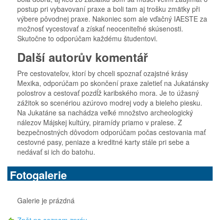
postup pri vybavovaní praxe a boli tam aj trošku zmätky při
výbere pôvodnej praxe. Nakoniec som ale vďačný IAESTE za
možnosť vycestovať a získať neoceniteľné skúsenosti.
Skutočne to odporúčam každému študentovi.
Další autorův komentář
Pre cestovateľov, ktorí by chceli spoznať ozajstné krásy
Mexika, odporúčam po skončení praxe zaletieť na Jukatánsky
polostrov a cestovať pozdĺž karibského mora. Je to úžasný
zážitok so scenériou azúrovo modrej vody a bieleho piesku.
Na Jukatáne sa nachádza veľké množstvo archeologický
nálezov Májskej kultúry, piramídy priamo v pralese. Z
bezpečnostných dôvodom odporúčam počas cestovania mať
cestovné pasy, peniaze a kreditné karty stále pri sebe a
nedávať si ich do batohu.
Fotogalerie
Galerie je prázdná