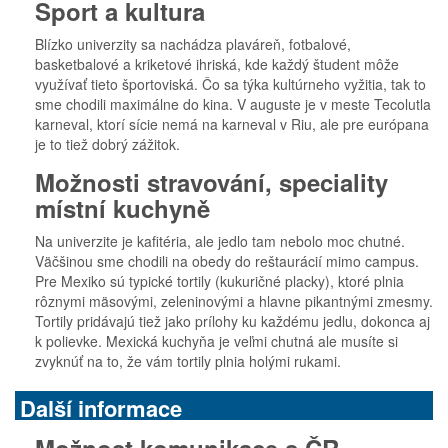
Sport a kultura
Blízko univerzity sa nachádza plaváreň, fotbalové,
basketbalové a kriketové ihriská, kde každý študent môže
využívať tieto športoviská. Čo sa týka kultúrneho vyžitia, tak to
sme chodili maximálne do kina. V auguste je v meste Tecolutla
karneval, ktorí sície nemá na karneval v Riu, ale pre európana
je to tiež dobrý zážitok.
Možnosti stravování, speciality
místní kuchyně
Na univerzite je kafitéria, ale jedlo tam nebolo moc chutné.
Väčšinou sme chodili na obedy do reštaurácií mimo campus.
Pre Mexiko sú typické tortily (kukuričné placky), ktoré plnia
rôznymi mäsovými, zeleninovými a hlavne pikantnými zmesmy.
Tortily pridávajú tiež jako prílohy ku každému jedlu, dokonca aj
k polievke. Mexická kuchyňa je veľmi chutná ale musíte si
zvyknúť na to, že vám tortily plnia holými rukami.
Další informace