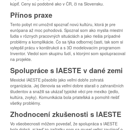
kúpiť. Ceny sú podobné ako v ČR, či na Slovensku.
Přínos praxe
Tento pobyt mi umožnil spoznať novú kultúru, ktorá je pre
európana až moc pohodová. Spoznal som ako myslia miestni
ľudia v rôznych pracovných situáciách a jako riešia prípadné
problémy a komplikácie. Čo sa týka odbornej časti, tak som si
vylepšil prácu v konštrukcii a s 3D modelovacím programom
Inventor. Viedol som skupinu ľudí, s ktorými som spolupracoval
na projekte.
Spolupráce s IAESTE v dané zemi
Mexické IAESTE pôsobilo jako veľmi dobře zohratá
organizácia. Jej členovia sa veľmi dobre starali o zahraničních
študentov a snažili sa ukázať typické věci pre mexiko (jedlo,
kultúra, zvyky). Komunikácia bola priateľská a pomohli riešiť
všetky problémy.
Zhodnocení zkušenosti s IAESTE
Vo všeobecnosti môžem povedať, že spolupráca s IAESTE
bola dobrá, aj keď zo začiatku som sa musel veľmi zaujímať o