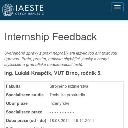
Přejít
Toggl
k
navig
hlavnímu
obsahu
Internship Feedback
Uveřejněné zprávy z praxí neprošly ani jazykovou ani textovou
úpravou. Proto, prosím, omluvte chybějící „hacky a carky“,
stylistické a gramatické nedokonalosti textů.
Ing. Lukáš Knapčík, VUT Brno,
ročník 5.
Fakulta
Strojného inžinierstva
Specializace studia
Technika prostredia
Obor praxe
Inženýrství
Specializace praxe
- - - - - - - - - -
Doba praxe (od - do)
18.08.2011 - 15.11.2011