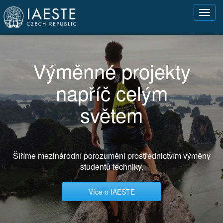
Přejít
Toggl
k
navig
hlavnímu
obsahu
Výměnné projekty
napříč celým
světem
Šíříme mezinárodní porozumění prostřednictvím výměny
studentů techniky.
Více o IAESTE