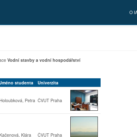
O I
zace
Vodní stavby a vodní hospodářství
Jméno studenta
Univerzita
Holoubková, Petra
ČVUT Praha
Kačenová, Klára
ČVUT Praha