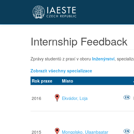
Přejít
k
hlavnímu
obsahu
Internship Feedback
Zprávy studentů z praxí v oboru
Inženýrství
, speciali
Zobrazit všechny specializace
Rok praxe
Místo
2016
Ekvádor, Loja
2015
Mongolsko, Ulaanbaatar