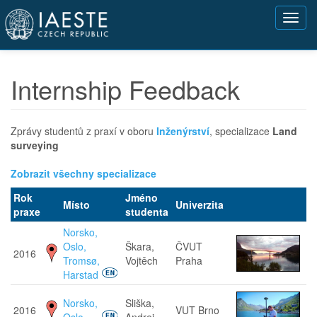
Přejít
Toggl
k
navig
hlavnímu
obsahu
Internship Feedback
Zprávy studentů z praxí v oboru
Inženýrství
, specializace
Land
surveying
Zobrazit všechny specializace
Rok
Jméno
Místo
Univerzita
praxe
studenta
Norsko,
Oslo,
Škara,
ČVUT
2016
Tromsø,
Vojtěch
Praha
Harstad
Norsko,
Sliška,
2016
VUT Brno