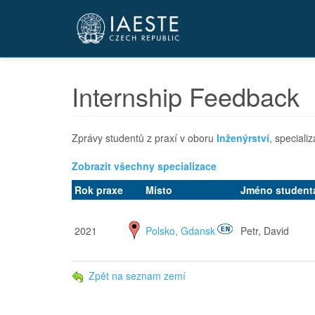
Přejít
k
hlavnímu
obsahu
Internship Feedback
Zprávy studentů z praxí v oboru
Inženýrství
, speciali
Zobrazit všechny specializace
Rok praxe
Místo
Jméno student
2021
Polsko, Gdansk
Petr, David
Zpět na seznam zemí