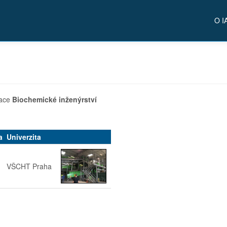
O I
zace
Biochemické inženýrství
a
Univerzita
VŠCHT Praha