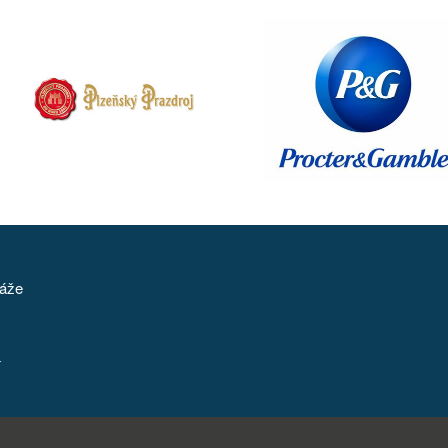
táže
í