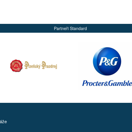
Partneři Standard
táže