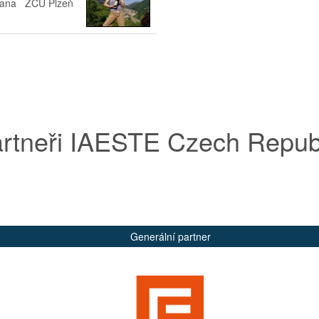
zana
ZČU Plzeň
rtneři IAESTE Czech Repub
Generální partner