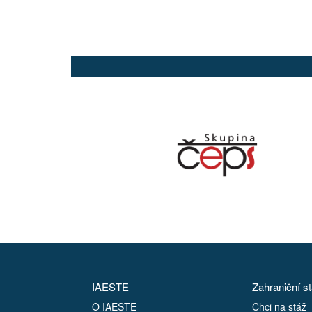
IAESTE
Zahraniční s
O IAESTE
Chci na stáž