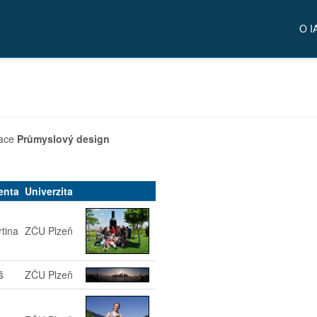
O I
zace
Průmyslový design
enta
Univerzita
rtina
ZČU Plzeň
š
ZČU Plzeň