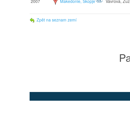
2007
Makedonie, Skopje
Vávrová, Zu
Zpět na seznam zemí
Pa