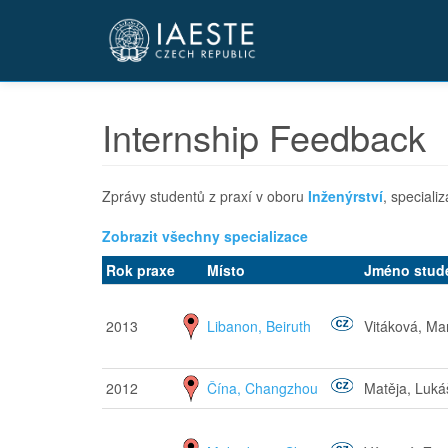
Přejít
k
hlavnímu
obsahu
Internship Feedback
Zprávy studentů z praxí v oboru
Inženýrství
, speciali
Zobrazit všechny specializace
Rok praxe
Místo
Jméno stud
2013
Libanon, Beiruth
Vitáková, Ma
2012
Čína, Changzhou
Matěja, Luká