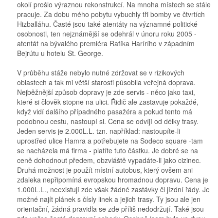
okolí prošlo výraznou rekonstrukcí. Na mnoha místech se stále
pracuje. Za dobu mého pobytu vybuchly tři bomby ve čtvrtích
Hizballáhu. Časté jsou také atentáty na významné politické
osobnosti, ten nejznámější se odehrál v únoru roku 2005 -
atentát na bývalého premiéra Rafíka Harírího v západním
Bejrútu u hotelu St. George.
V průběhu stáže nebylo nutné zdržovat se v rizikových
oblastech a tak mi větší starosti působila veřejná doprava.
Nejběžnější způsob dopravy je zde servis - něco jako taxi,
které si člověk stopne na ulici. Řidič ale zastavuje pokaždé,
když vidí dalšího případného pasažéra a pokud tento má
podobnou cestu, nastoupí si. Cena se odvíjí od délky trasy.
Jeden servis je 2.000L.L. tzn. například: nastoupíte-li
uprostřed ulice Hamra a potřebujete na Sodeco square -tam
se nacházela má firma - platíte tuto částku. Je dobré se na
ceně dohodnout předem, obzvláště vypadáte-li jako cizinec.
Druhá možnost je použít místní autobus, který ovšem ani
zdaleka nepřipomíná evropskou hromadnou dopravu. Cena je
1.000L.L., neexistují zde však žádné zastávky či jízdní řády. Je
možné najít plánek s čísly linek a jejich trasy. Ty jsou ale jen
orientační, žádná pravidla se zde příliš nedodržují. Také jsou