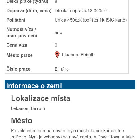
Délka praxe (týdnů)
8
Doprava (druh, cena)
letecká doprava/13.000czk
Pojištění
Uniqa 450czk (pojištění k ISIC kartě)
Nutnost víza /
ano
prac. povolení
Cena víza
0
Libanon, Beiruth
Město praxe
Číslo praxe
BI 1/13
Informace o zemi
Lokalizace místa
Lebanon, Beiruth
Město
Po válečném bombardování bylo město téměř kompletně
zničeno. Nyní je vybudováno nové centrum Down Town a také