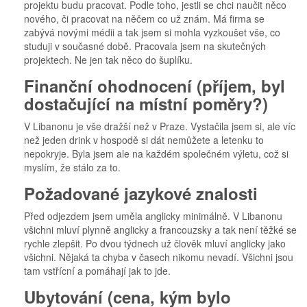
projektu budu pracovat. Podle toho, jestli se chci naučit něco
nového, či pracovat na něčem co už znám. Má firma se
zabývá novými médii a tak jsem si mohla vyzkoušet vše, co
studuji v současné době. Pracovala jsem na skutečných
projektech. Ne jen tak něco do šuplíku.
Finanční ohodnocení (příjem, byl
dostačující na místní poměry?)
V Libanonu je vše dražší než v Praze. Vystačila jsem si, ale víc
než jeden drink v hospodě si dát nemůžete a letenku to
nepokryje. Byla jsem ale na každém společném výletu, což si
myslím, že stálo za to.
Požadované jazykové znalosti
Před odjezdem jsem uměla anglicky minimálně. V Libanonu
všichni mluví plynně anglicky a francouzsky a tak není těžké se
rychle zlepšit. Po dvou týdnech už člověk mluví anglicky jako
všichni. Nějaká ta chyba v časech nikomu nevadí. Všichni jsou
tam vstřícní a pomáhají jak to jde.
Ubytování (cena, kým bylo