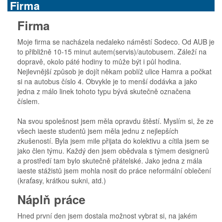
Firma
Firma
Moje firma se nacházela nedaleko náměstí Sodeco. Od AUB je
to přibližně 10-15 minut autem(servis)/autobusem. Záleží na
dopravě, okolo páté hodiny to může být i půl hodina.
Nejlevnější způsob je dojít někam poblíž ulice Hamra a počkat
si na autobus číslo 4. Obvykle je to menší dodávka a jako
jedna z málo linek tohoto typu bývá skutečně označena
číslem.
Na svou spolešnost jsem měla opravdu štěstí. Myslím si, že ze
všech iaeste studentů jsem měla jednu z nejlepších
zkušeností. Byla jsem mile přijata do kolektivu a cítila jsem se
jako člen týmu. Každý den jsem obědvala s týmem designerů
a prostředí tam bylo skutečně přátelské. Jako jedna z mála
iaeste stážistů jsem mohla nosit do práce neformální oblečení
(kraťasy, krátkou sukni, atd.)
Náplň práce
Hned první den jsem dostala možnost vybrat si, na jakém