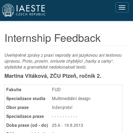
Přejít
Toggl
k
navig
hlavnímu
obsahu
Internship Feedback
Uveřejněné zprávy z praxí neprošly ani jazykovou ani textovou
úpravou. Proto, prosím, omluvte chybějící „hacky a carky“,
stylistické a gramatické nedokonalosti textů.
Martina Vitáková, ZČU Plzeň,
ročník 2.
Fakulta
FUD
Specializace studia
Multimediální design
Obor praxe
Inženýrství
Specializace praxe
- - - - - - - - - -
Doba praxe (od - do)
25.6 - 19.8.2013