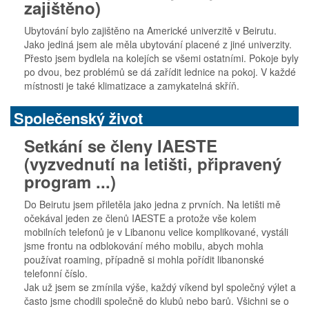
zajištěno)
Ubytování bylo zajištěno na Americké univerzitě v Beirutu.
Jako jediná jsem ale měla ubytování placené z jiné univerzity.
Přesto jsem bydlela na kolejích se všemi ostatními. Pokoje byly
po dvou, bez problémů se dá zařídit lednice na pokoj. V každé
místnosti je také klimatizace a zamykatelná skříň.
Společenský život
Setkání se členy IAESTE
(vyzvednutí na letišti, připravený
program ...)
Do Beirutu jsem přiletěla jako jedna z prvních. Na letišti mě
očekával jeden ze členů IAESTE a protože vše kolem
mobilních telefonů je v Libanonu velice komplikované, vystáli
jsme frontu na odblokování mého mobilu, abych mohla
používat roaming, případně si mohla pořídit libanonské
telefonní číslo.
Jak už jsem se zmínila výše, každý víkend byl společný výlet a
často jsme chodili společně do klubů nebo barů. Všichni se o