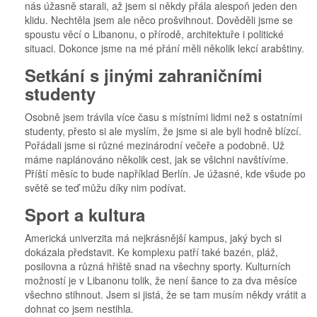
nás úžasně starali, až jsem si někdy přála alespoň jeden den
klidu. Nechtěla jsem ale něco prošvihnout. Dověděli jsme se
spoustu věcí o Libanonu, o přírodě, architektuře i politické
situaci. Dokonce jsme na mé přání měli několik lekcí arabštiny.
Setkání s jinými zahraničními
studenty
Osobně jsem trávila více času s místními lidmi než s ostatními
studenty, přesto si ale myslím, že jsme si ale byli hodně blízcí.
Pořádali jsme si různé mezinárodní večeře a podobně. Už
máme naplánováno několik cest, jak se všichni navštívíme.
Příští měsíc to bude například Berlín. Je úžasné, kde všude po
světě se teď můžu díky nim podívat.
Sport a kultura
Americká univerzita má nejkrásnější kampus, jaký bych si
dokázala představit. Ke komplexu patří také bazén, pláž,
posilovna a různá hřiště snad na všechny sporty. Kulturních
možností je v Libanonu tolik, že není šance to za dva měsíce
všechno stihnout. Jsem si jistá, že se tam musím někdy vrátit a
dohnat co jsem nestihla.