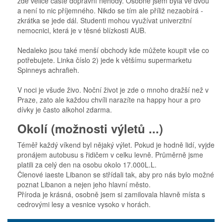
zde velice časté dopravní nehody. Osobně jsem byla ve dvou
a není to nic příjemného. Nikdo se tím ale příliž nezaobírá -
zkrátka se jede dál. Studenti mohou využívat univerzitní
nemocnici, která je v těsné blízkosti AUB.
Nedaleko jsou také menší obchody kde můžete koupit vše co
potřebujete. Linka číslo 2) jede k většímu supermarketu
Spinneys achrafieh.
V noci je všude živo. Noční život je zde o mnoho dražší než v
Praze, zato ale každou chvíli narazíte na happy hour a pro
dívky je často alkohol zdarma.
Okolí (možnosti výletů ...)
Téměř každý víkend byl nějaký výlet. Pokud je hodně lidí, vyjde
pronájem autobusu s řidičem v celku levně. Průměrně jsme
platili za celý den na osobu okolo 17.000L.L.
Členové iaeste Libanon se střídali tak, aby pro nás bylo možné
poznat Libanon a nejen jeho hlavní město.
Příroda je krásná, osobně jsem si zamilovala hlavně místa s
cedrovými lesy a vesnice vysoko v horách.