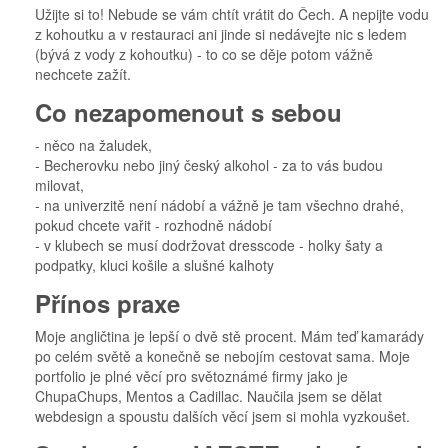
Užijte si to! Nebude se vám chtít vrátit do Čech. A nepijte vodu
z kohoutku a v restauraci ani jinde si nedávejte nic s ledem
(bývá z vody z kohoutku) - to co se děje potom vážně
nechcete zažít.
Co nezapomenout s sebou
- něco na žaludek,
- Becherovku nebo jiný český alkohol - za to vás budou
milovat,
- na univerzitě není nádobí a vážně je tam všechno drahé,
pokud chcete vařit - rozhodně nádobí
- v klubech se musí dodržovat dresscode - holky šaty a
podpatky, kluci košile a slušné kalhoty
Přínos praxe
Moje angličtina je lepší o dvě stě procent. Mám teď kamarády
po celém světě a konečně se nebojím cestovat sama. Moje
portfolio je plné věcí pro světoznámé firmy jako je
ChupaChups, Mentos a Cadillac. Naučila jsem se dělat
webdesign a spoustu dalších věcí jsem si mohla vyzkoušet.