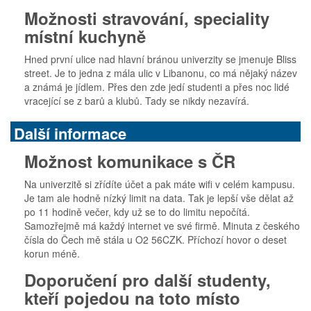
Možnosti stravování, speciality
místní kuchyně
Hned první ulice nad hlavní bránou univerzity se jmenuje Bliss
street. Je to jedna z mála ulic v Libanonu, co má nějaký název
a známá je jídlem. Přes den zde jedí studenti a přes noc lidé
vracející se z barů a klubů. Tady se nikdy nezavírá.
Další informace
Možnost komunikace s ČR
Na univerzitě si zřídíte účet a pak máte wifi v celém kampusu.
Je tam ale hodně nízký limit na data. Tak je lepší vše dělat až
po 11 hodině večer, kdy už se to do limitu nepočítá.
Samozřejmě má každý internet ve své firmě. Minuta z českého
čísla do Čech mě stála u O2 56CZK. Příchozí hovor o deset
korun méně.
Doporučení pro další studenty,
kteří pojedou na toto místo