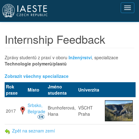
Přejít
Toggl
k
navig
hlavnímu
obsahu
Internship Feedback
Zprávy studentů z praxí v oboru
Inženýrství
, specializace
Technologie polymerů/plastů
Zobrazit všechny specializace
Rok
Jméno
Místo
Univerzita
praxe
studenta
Srbsko,
Brunhoferová,
VŠCHT
2017
Belgrade
Hana
Praha
Zpět na seznam zemí