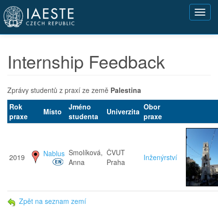
Přejít
Toggl
k
navig
hlavnímu
obsahu
Internship Feedback
Zprávy studentů z praxí ze země
Palestina
Rok
Jméno
Obor
Místo
Univerzita
praxe
studenta
praxe
Smolíková,
ČVUT
Nablus
2019
Inženýrství
Anna
Praha
Zpět na seznam zemí