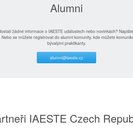
Alumni
edostali žádné informace o IAESTE událostech nebo novinkách? Napišt
. Nebo se můžete registrovat do alumni komunity, kde můžete komuniko
bývalými praktikanty.
alumni@iaeste.cz
rtneři IAESTE Czech Repub