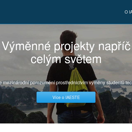
O I
Výměnné projekty napříč
celým světem
e mezinárodní porozumění prostřednictvím výměny studentů tec
Více o IAESTE