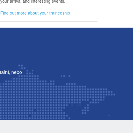
your arrival and interesting events.
Find out more about your traineeship
iální, nebo