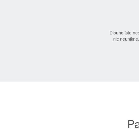
Dlouho jste n
nic neunikne
Pa