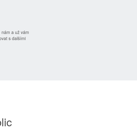
e nám a už vám
vat s dalšími
lic