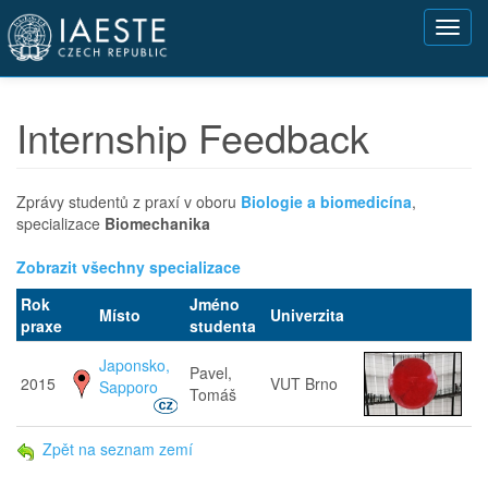
Přejít
Toggl
k
navig
hlavnímu
obsahu
Internship Feedback
Zprávy studentů z praxí v oboru
Biologie a biomedicína
,
specializace
Biomechanika
Zobrazit všechny specializace
Rok
Jméno
Místo
Univerzita
praxe
studenta
Japonsko,
Pavel,
2015
VUT Brno
Sapporo
Tomáš
Zpět na seznam zemí