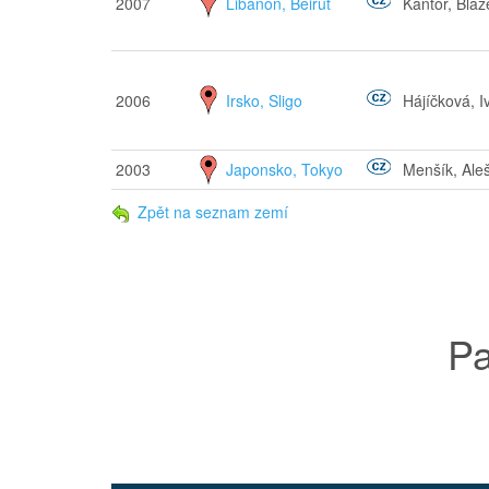
2007
Libanon, Beirut
Kántor, Blaž
2006
Irsko, Sligo
Hájíčková, I
2003
Japonsko, Tokyo
Menšík, Ale
Zpět na seznam zemí
Pa