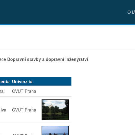
O I
zace
Dopravní stavby a dopravní inženýrství
denta
Univerzita
hal
ČVUT Praha
 Iva
ČVUT Praha