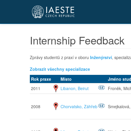
Přejít
k
hlavnímu
obsahu
Internship Feedback
Zprávy studentů z praxí v oboru
Inženýrství
, speciali
Zobrazit všechny specializace
Rok praxe
Místo
Jméno stu
2011
Libanon, Beirut
Froněk, Mic
2008
Chorvatsko, Záhřeb
Smejkalová,