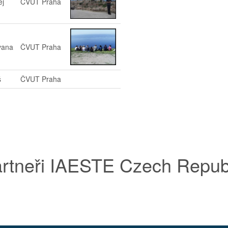
ej
ČVUT Praha
vana
ČVUT Praha
š
ČVUT Praha
rtneři IAESTE Czech Repub