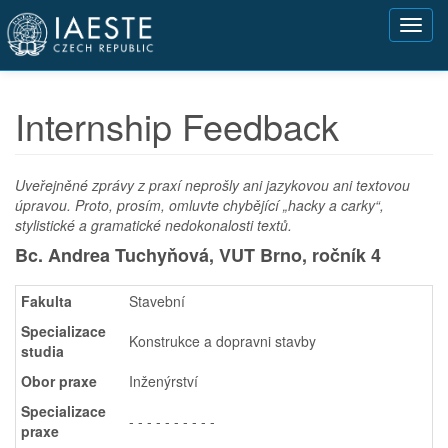
Přejít
Toggl
k
navig
hlavnímu
obsahu
Internship Feedback
Uveřejněné zprávy z praxí neprošly ani jazykovou ani textovou
úpravou. Proto, prosím, omluvte chybějící „hacky a carky“,
stylistické a gramatické nedokonalosti textů.
Bc. Andrea Tuchyňová, VUT Brno,
ročník 4
Fakulta
Stavební
Specializace
Konstrukce a dopravni stavby
studia
Obor praxe
Inženýrství
Specializace
- - - - - - - - - -
praxe