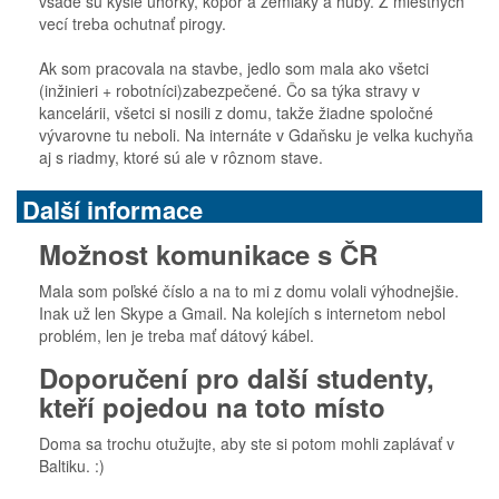
všade sú kyslé uhorky, kôpor a zemiaky a huby. Z miestnych
vecí treba ochutnať pirogy.
Ak som pracovala na stavbe, jedlo som mala ako všetci
(inžinieri + robotníci)zabezpečené. Čo sa týka stravy v
kancelárii, všetci si nosili z domu, takže žiadne spoločné
vývarovne tu neboli. Na internáte v Gdaňsku je velka kuchyňa
aj s riadmy, ktoré sú ale v rôznom stave.
Další informace
Možnost komunikace s ČR
Mala som poľské číslo a na to mi z domu volali výhodnejšie.
Inak už len Skype a Gmail. Na kolejích s internetom nebol
problém, len je treba mať dátový kábel.
Doporučení pro další studenty,
kteří pojedou na toto místo
Doma sa trochu otužujte, aby ste si potom mohli zaplávať v
Baltiku. :)