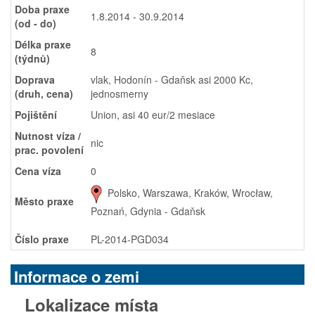
Doba praxe
1.8.2014 - 30.9.2014
(od - do)
Délka praxe
8
(týdnů)
Doprava
vlak, Hodonín - Gdaňsk asi 2000 Kc,
(druh, cena)
jednosmerny
Pojištění
Union, asi 40 eur/2 mesiace
Nutnost víza /
nic
prac. povolení
Cena víza
0
Polsko, Warszawa, Kraków, Wrocław,
Město praxe
Poznań, Gdynia - Gdaňsk
Číslo praxe
PL-2014-PGD034
Informace o zemi
Lokalizace místa