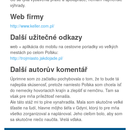
výhrady.
Web firmy
http://www.keller.com.pl/
Další užitečné odkazy
web + aplikácia do mobilu na cestovne poriadky vo veľkých
mestách po celom Poľsku:
http://trojmiasto.jakdojade.pl/
Další autorův komentář
Úprimne som zo začiatku pochybovala o tom, že to bude tá
najlepšia skúsenosť, pretože namiesto Poľska som chcela ísť
do nemecky hovoriacich krajín a zlepšiť si nemčinu. Tam sa
však pre mňa príležitosť nenašla.
Ale táto stáž mi to plne vynahradila. Mala som skutočne veľké
šťastie na ľudí, hlavne môjho šéfa v Gdyni, ktorý to pre mňa
všetko zorganizoval a naplánoval. Jeho cieľom bolo, aby som
sa skutočne niečo naučila. Vrelá vďaka.