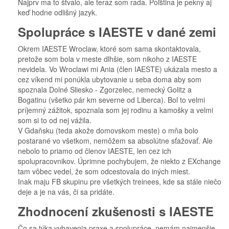
Najprv ma to štvalo, ale teraz som rada. Poľština je pekný aj
keď hodne odlišný jazyk.
Spolupráce s IAESTE v dané zemi
Okrem IAESTE Wroclaw, ktoré som sama skontaktovala,
pretože som bola v meste dlhšie, som nikoho z IAESTE
nevidela. Vo Wroclawi mi Ania (člen IAESTE) ukázala mesto a
cez víkend mi ponúkla ubytovanie u seba doma aby som
spoznala Dolné Sliesko - Zgorzelec, nemecký Golitz a
Bogatinu (všetko pár km severne od Liberca). Bol to velmi
príjemný zážitok, spoznala som jej rodinu a kamošky a velmi
som si to od nej vážila.
V Gdaňsku (teda akože domovskom meste) o mňa bolo
postarané vo všetkom, nemôžem sa absolútne sťažovať. Ale
nebolo to priamo od členov IAESTE, len cez ich
spolupracovnikov. Úprimne pochybujem, že niekto z EXchange
tam vôbec vedel, že som odcestovala do iných miest.
Inak maju FB skupinu pre všetkých treinees, kde sa stále niečo
deje a je na vás, či sa pridáte.
Zhodnocení zkušenosti s IAESTE
Čo sa týka vybavenia praxe a spolupráce, nemám najmenšie