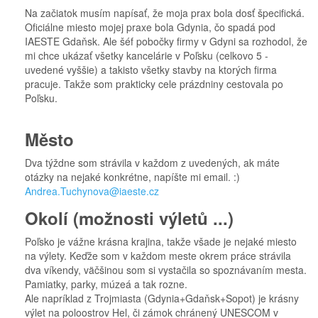
Na začiatok musím napísať, že moja prax bola dosť špecifická.
Oficiálne miesto mojej praxe bola Gdynia, čo spadá pod
IAESTE Gdaňsk. Ale šéf pobočky firmy v Gdyni sa rozhodol, že
mi chce ukázať všetky kancelárie v Poľsku (celkovo 5 -
uvedené vyššie) a takisto všetky stavby na ktorých firma
pracuje. Takže som prakticky cele prázdniny cestovala po
Poľsku.
Město
Dva týždne som strávila v každom z uvedených, ak máte
otázky na nejaké konkrétne, napíšte mi email. :)
Andrea.Tuchynova@iaeste.cz
Okolí (možnosti výletů ...)
Poľsko je vážne krásna krajina, takže všade je nejaké miesto
na výlety. Keďže som v každom meste okrem práce strávila
dva víkendy, väčšinou som si vystačila so spoznávaním mesta.
Pamiatky, parky, múzeá a tak rozne.
Ale napríklad z Trojmiasta (Gdynia+Gdaňsk+Sopot) je krásny
výlet na poloostrov Hel, či zámok chránený UNESCOM v