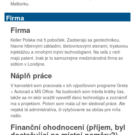
Malborku.
Firma
Firma
Keller Polska má 5 pobočiek. Zaoberajú sa geotechnikou,
hlavne hlbinnými základmi, štetovnicovými stenami, tryskovou
injektážou a mnohými inými technológiami. Na veľa z nich
majú patent. Inak je to samozrejme medzinárodná firma so
sídlom v Londýne.
Náplň práce
V kancelárii som pracovala v ich výpočtovom programe Greta
+ Autocad a MS Office. Na budovách som trávila krátky čas,
takže sa mi skôr snažili vysvetliť danú technológiu a zoznámiť
ma s projektom. Potom som mala už len sledovať práce. Ale
nejaká tá administratíva, či vytyčovanie sa občas pre mňa
našlo.
Finanční ohodnocení (příjem, byl
dostačující na místní poměry?)