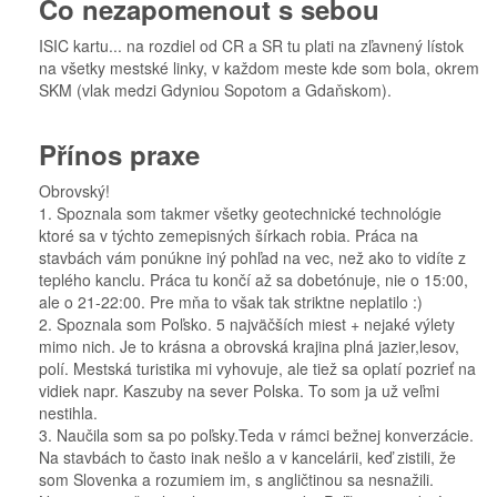
Co nezapomenout s sebou
ISIC kartu... na rozdiel od CR a SR tu plati na zľavnený lístok
na všetky mestské linky, v každom meste kde som bola, okrem
SKM (vlak medzi Gdyniou Sopotom a Gdaňskom).
Přínos praxe
Obrovský!
1. Spoznala som takmer všetky geotechnické technológie
ktoré sa v týchto zemepisných šírkach robia. Práca na
stavbách vám ponúkne iný pohľad na vec, než ako to vidíte z
teplého kanclu. Práca tu končí až sa dobetónuje, nie o 15:00,
ale o 21-22:00. Pre mňa to však tak striktne neplatilo :)
2. Spoznala som Poľsko. 5 najväčších miest + nejaké výlety
mimo nich. Je to krásna a obrovská krajina plná jazier,lesov,
polí. Mestská turistika mi vyhovuje, ale tiež sa oplatí pozrieť na
vidiek napr. Kaszuby na sever Polska. To som ja už veľmi
nestihla.
3. Naučila som sa po poľsky.Teda v rámci bežnej konverzácie.
Na stavbách to často inak nešlo a v kancelárii, keď zistili, že
som Slovenka a rozumiem im, s angličtinou sa nesnažili.