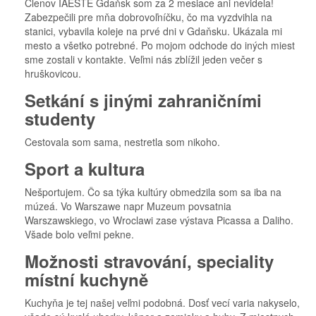
Členov IAESTE Gdaňsk som za 2 mesiace ani nevidela!
Zabezpečili pre mňa dobrovoľníčku, čo ma vyzdvihla na
stanici, vybavila koleje na prvé dni v Gdaňsku. Ukázala mi
mesto a všetko potrebné. Po mojom odchode do iných miest
sme zostali v kontakte. Veľmi nás zblížil jeden večer s
hruškovicou.
Setkání s jinými zahraničními
studenty
Cestovala som sama, nestretla som nikoho.
Sport a kultura
Nešportujem. Čo sa týka kultúry obmedzila som sa iba na
múzeá. Vo Warszawe napr Muzeum povsatnia
Warszawskiego, vo Wroclawi zase výstava Picassa a Daliho.
Všade bolo veľmi pekne.
Možnosti stravování, speciality
místní kuchyně
Kuchyňa je tej našej veľmi podobná. Dosť vecí varia nakyselo,