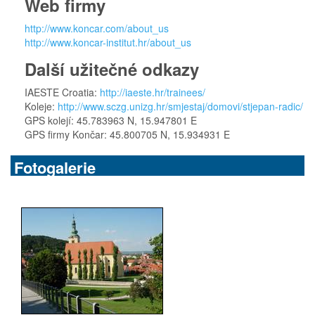
Web firmy
http://www.koncar.com/about_us
http://www.koncar-institut.hr/about_us
Další užitečné odkazy
IAESTE Croatia:
http://iaeste.hr/trainees/
Koleje:
http://www.sczg.unizg.hr/smjestaj/domovi/stjepan-radic/
GPS kolejí: 45.783963 N, 15.947801 E
GPS firmy Končar: 45.800705 N, 15.934931 E
Fotogalerie