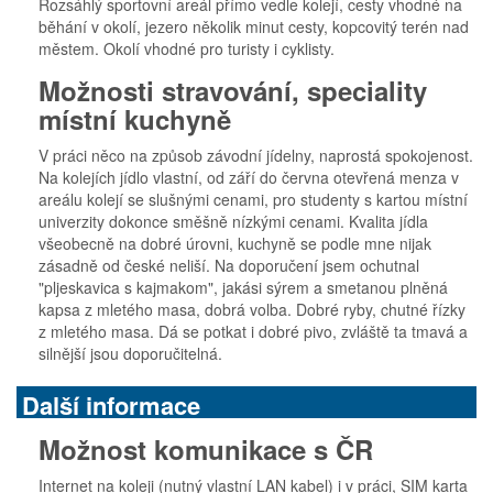
Rozsáhlý sportovní areál přímo vedle kolejí, cesty vhodné na
běhání v okolí, jezero několik minut cesty, kopcovitý terén nad
městem. Okolí vhodné pro turisty i cyklisty.
Možnosti stravování, speciality
místní kuchyně
V práci něco na způsob závodní jídelny, naprostá spokojenost.
Na kolejích jídlo vlastní, od září do června otevřená menza v
areálu kolejí se slušnými cenami, pro studenty s kartou místní
univerzity dokonce směšně nízkými cenami. Kvalita jídla
všeobecně na dobré úrovni, kuchyně se podle mne nijak
zásadně od české neliší. Na doporučení jsem ochutnal
"pljeskavica s kajmakom", jakási sýrem a smetanou plněná
kapsa z mletého masa, dobrá volba. Dobré ryby, chutné řízky
z mletého masa. Dá se potkat i dobré pivo, zvláště ta tmavá a
silnější jsou doporučitelná.
Další informace
Možnost komunikace s ČR
Internet na koleji (nutný vlastní LAN kabel) i v práci, SIM karta