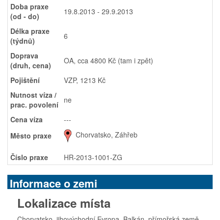
Doba praxe
19.8.2013 - 29.9.2013
(od - do)
Délka praxe
6
(týdnů)
Doprava
OA, cca 4800 Kč (tam i zpět)
(druh, cena)
Pojištění
VZP, 1213 Kč
Nutnost víza /
ne
prac. povolení
Cena víza
---
Chorvatsko, Záhřeb
Město praxe
Číslo praxe
HR-2013-1001-ZG
Informace o zemi
Lokalizace místa
Chorvatsko, jihovýchodní Evropa, Balkán, přímořská země