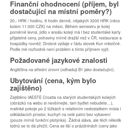
Finanční ohodnocení (příjem, byl
dostačující na místní poměry?)
20,- HRK / hodinu, 8 hodin denně, nějakých 3200 HRK (něco
kolem 11.000 CZK) na měsíc. Během semestru je kolej
poměrně levná, jídlo v areálu kolejí má i bez studentské karty
přijatelné ceny, potraviny mírně dražší než v ČR, restaurace a
hospůdky rovněž. Drobné výdaje v řádu stovek Kun měsíčně.
Podle mě rozhodně není problém s tímto příjmem vyjít.
Požadované jazykové znalosti
Angličtina na střední úrovni (odhaduji B1 jako dostačující).
Ubytování (cena, kým bylo
zajištěno)
Zajištěno IAESTE Croatia na starých studentských kolejích
(obrázků na webu si nevšímejte, tam bydlet nebudete…),
malinké pokoje po 2 lůžkách s relativním nedostatkem místa i
odkládacích prostor, kuchyň na celé patro bez vybavení
(pouze mírně funkční plotýnka). Žádná sláva, ale těch několik
týdnů se to dá přežít. Cena se liší o prázdninách (ceny jako