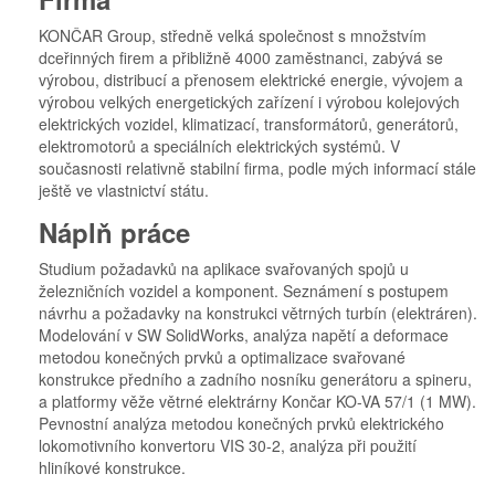
KONČAR Group, středně velká společnost s množstvím
dceřinných firem a přibližně 4000 zaměstnanci, zabývá se
výrobou, distribucí a přenosem elektrické energie, vývojem a
výrobou velkých energetických zařízení i výrobou kolejových
elektrických vozidel, klimatizací, transformátorů, generátorů,
elektromotorů a speciálních elektrických systémů. V
současnosti relativně stabilní firma, podle mých informací stále
ještě ve vlastnictví státu.
Náplň práce
Studium požadavků na aplikace svařovaných spojů u
železničních vozidel a komponent. Seznámení s postupem
návrhu a požadavky na konstrukci větrných turbín (elektráren).
Modelování v SW SolidWorks, analýza napětí a deformace
metodou konečných prvků a optimalizace svařované
konstrukce předního a zadního nosníku generátoru a spineru,
a platformy věže větrné elektrárny Končar KO-VA 57/1 (1 MW).
Pevnostní analýza metodou konečných prvků elektrického
lokomotivního konvertoru VIS 30-2, analýza při použití
hliníkové konstrukce.