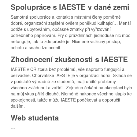
Spolupráce s IAESTE v dané zemi
Samotná spolupráce a kontakt s místními členy poměrně
dobré, organizační zajištění ovšem poněkud kulhající… Menší
potíže s ubytováním, občasné zmatky při vyřizování
potřebného papírování. Prý o prázdninách jednoduše nic moc
nefunguje, tak to zde prostě je. Nicméně vstřícný přístup,
ochotu a snahu lze ocenit.
Zhodnocení zkušenosti s IAESTE
IAESTE v ČR zcela bez problémů, vše naprosto fungující a
bezvadné. Chorvatské IAESTE je v organizaci horší. Skládá se
v podstatě výhradně ze studentů, mají určité problémy
všechno zvládnout a zařídit. Zejména čekání na akceptaci bylo
na můj vkus příliš dlouhé. Nicméně nakonec všechno klaplo ke
spokojenosti, takže můžu IAESTE poděkovat a doporučit
dalším.
Web studenta
---