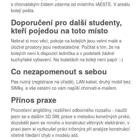
s chorvatským číslem zdarma od místního IAESTE. V areálu
kolejí pošta.
Doporučení pro další studenty,
kteří pojedou na toto místo
Nebrat si moc věcí, pokoje na kolejích jsou velmi malé a
úložné prostory jsou nedostatečné. Počítat s tím, že na
kolejích není k dispozici lednička a v podstatě žádné
kuchyňské vybavení. Na toaletách na koleji není papír :-)
Co nezapomenout s sebou
Pas nutný (registrace na úřadě), LAN kabel, druhý mobil bez
SIMky, a vše ostatní co vám napíší chorvati e-mailem.
Přínos praxe
Procvičení angličtiny, rozšíření odborného rozsahu - naučil
jsem se s dalším 3D SW, praxe s metodou konečných prvků,
dozvěděl jsem se mnoho o konstrukci větrných elektráren, v
praxi jsem si vyzkoušel práci inženýra při analýze konstrukcí
včetně hledání chyb v modelu atd.