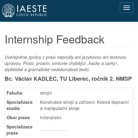
Přejít
Toggl
k
navig
hlavnímu
obsahu
Internship Feedback
Uveřejněné zprávy z praxí neprošly ani jazykovou ani textovou
úpravou. Proto, prosím, omluvte chybějící „hacky a carky“,
stylistické a gramatické nedokonalosti textů.
Bc. Václav KADLEC, TU Liberec,
ročník 2. NMSP
Fakulta
strojní
Specializace
Konstrukce strojů a zařízení: Kolové dopravní
studia
a manipulační stroje
Obor praxe
Inženýrství
Specializace
- - - - - - - - - -
praxe