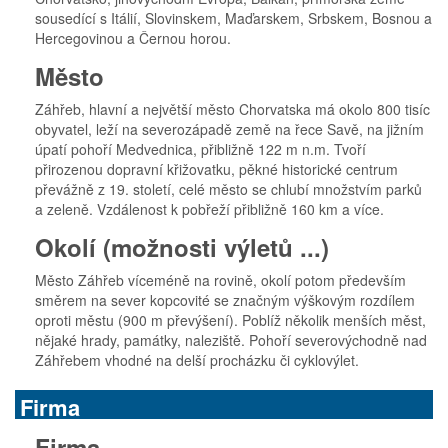
sousedící s Itálií, Slovinskem, Maďarskem, Srbskem, Bosnou a
Hercegovinou a Černou horou.
Město
Záhřeb, hlavní a největší město Chorvatska má okolo 800 tisíc
obyvatel, leží na severozápadě země na řece Savě, na jižním
úpatí pohoří Medvednica, přibližně 122 m n.m. Tvoří
přirozenou dopravní křižovatku, pěkné historické centrum
převážně z 19. století, celé město se chlubí množstvím parků
a zeleně. Vzdálenost k pobřeží přibližně 160 km a více.
Okolí (možnosti výletů ...)
Město Záhřeb víceméně na rovině, okolí potom především
směrem na sever kopcovité se značným výškovým rozdílem
oproti městu (900 m převýšení). Poblíž několik menších měst,
nějaké hrady, památky, naleziště. Pohoří severovýchodně nad
Záhřebem vhodné na delší procházku či cyklovýlet.
Firma
Firma