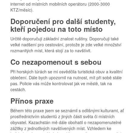
internet od místních mobilních operátoru (2000-3000
KTZ/měsíc).
Doporučení pro další studenty,
kteří pojedou na toto místo
Určitě doporučuji základní znalost ruštiny. Doporučuji také
velké nadšení pro cestování, protože je zde velké množství
rozmanitých míst, která stojí za to navštívit.
Co nezapomenout s sebou
Při horských túrách se mi osvědčila turistická obuv a kvalitní
oblečení. Dále bych upozornil na nutnost, mít při sobě stále
pas. Policie vás může kontrolovat jak ve městě, tak na
cestách.
Přínos praxe
Během této praxe jsem se seznámil s odlišnými kulturami, ať
prostřednictvím studentů z jiných části světa či místních
obyvatel. Kazachstán mě dále obohatil o nezapomenutelné
zážitky z jednotlivých navštívených míst. Vzhledem ke