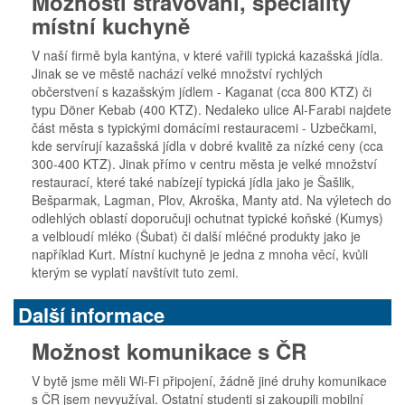
Možnosti stravování, speciality
místní kuchyně
V naší firmě byla kantýna, v které vařili typická kazašská jídla.
Jinak se ve městě nachází velké množství rychlých
občerstvení s kazašským jídlem - Kaganat (cca 800 KTZ) či
typu Döner Kebab (400 KTZ). Nedaleko ulice Al-Farabi najdete
část města s typickými domácími restauracemi - Uzbečkami,
kde servírují kazašská jídla v dobré kvalitě za nízké ceny (cca
300-400 KTZ). Jinak přímo v centru města je velké množství
restaurací, které také nabízejí typická jídla jako je Šašlik,
Bešparmak, Lagman, Plov, Akroška, Manty atd. Na výletech do
odlehlých oblastí doporučuji ochutnat typické koňské (Kumys)
a velbloudí mléko (Šubat) či další mléčné produkty jako je
například Kurt. Místní kuchyně je jedna z mnoha věcí, kvůli
kterým se vyplatí navštívit tuto zemi.
Další informace
Možnost komunikace s ČR
V bytě jsme měli Wi-Fi připojení, žádně jiné druhy komunikace
s ČR jsem nevyužíval. Ostatní studenti si zakoupili mobilní