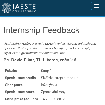
Přejít
Toggl
k
navig
hlavnímu
obsahu
Internship Feedback
Uveřejněné zprávy z praxí neprošly ani jazykovou ani textovou
úpravou. Proto, prosím, omluvte chybějící „hacky a carky“,
stylistické a gramatické nedokonalosti textů.
Bc. David Fikar, TU Liberec,
ročník 5
Fakulta
Strojní
Specializace studia
Sklářské stroje a robotika
Obor praxe
Inženýrství
Specializace praxe
Zpracování ropy
Doba praxe (od - do)
14.7. - 9.9 2012