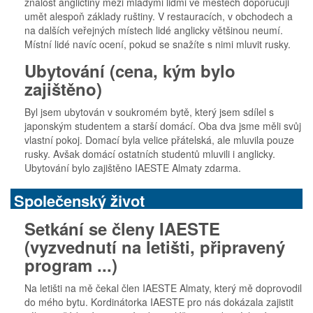
znalost angličtiny mezi mladými lidmi ve městech doporučuji
umět alespoň základy ruštiny. V restauracích, v obchodech a
na dalších veřejných místech lidé anglicky většinou neumí.
Místní lidé navíc ocení, pokud se snažíte s nimi mluvit rusky.
Ubytování (cena, kým bylo
zajištěno)
Byl jsem ubytován v soukromém bytě, který jsem sdílel s
japonským studentem a starší domácí. Oba dva jsme měli svůj
vlastní pokoj. Domací byla velice přátelská, ale mluvila pouze
rusky. Avšak domácí ostatních studentů mluvili i anglicky.
Ubytování bylo zajištěno IAESTE Almaty zdarma.
Společenský život
Setkání se členy IAESTE
(vyzvednutí na letišti, připravený
program ...)
Na letišti na mě čekal člen IAESTE Almaty, který mě doprovodil
do mého bytu. Kordinátorka IAESTE pro nás dokázala zajistit