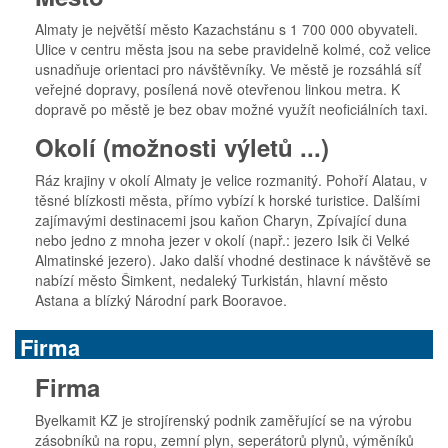
Almaty je největší město Kazachstánu s 1 700 000 obyvateli.
Ulice v centru města jsou na sebe pravidelně kolmé, což velice
usnadňuje orientaci pro návštěvníky. Ve městě je rozsáhlá síť
veřejné dopravy, posílená nově otevřenou linkou metra. K
dopravě po městě je bez obav možné využít neoficiálních taxi.
Okolí (možnosti výletů ...)
Ráz krajiny v okolí Almaty je velice rozmanitý. Pohoří Alatau, v
těsné blízkosti města, přímo vybízí k horské turistice. Dalšími
zajímavými destinacemi jsou kaňon Charyn, Zpívající duna
nebo jedno z mnoha jezer v okolí (např.: jezero Isik či Velké
Almatinské jezero). Jako další vhodné destinace k návštěvě se
nabízí město Šimkent, nedaleký Turkistán, hlavní město
Astana a blízký Národní park Booravoe.
Firma
Firma
Byelkamit KZ je strojírenský podnik zaměřující se na výrobu
zásobníků na ropu, zemní plyn, seperátorů plynů, výměníků