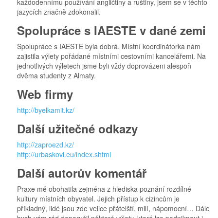
každodennímu používání angličtiny a ruštiny, jsem se v těchto
jazycích značně zdokonalil.
Spolupráce s IAESTE v dané zemi
Spolupráce s IAESTE byla dobrá. Místní koordinátorka nám
zajistila výlety pořádané místními cestovními kancelářemi. Na
jednotlivých výletech jsme byli vždy doprovázeni alespoň
dvěma studenty z Almaty.
Web firmy
http://byelkamit.kz/
Další užitečné odkazy
http://zaproezd.kz/
http://urbaskovi.eu/index.shtml
Další autorův komentář
Praxe mě obohatila zejména z hlediska poznání rozdílné
kultury místních obyvatel. Jejich přístup k cizincům je
příkladný, lidé jsou zde velice přátelští, milí, nápomocní… Dále