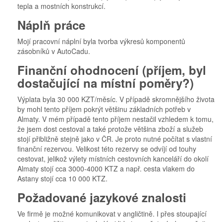
tepla a mostních konstrukcí.
Náplň práce
Mojí pracovní náplní byla tvorba výkresů komponentů
zásobníků v AutoCadu.
Finanční ohodnocení (příjem, byl
dostačující na místní poměry?)
Výplata byla 30 000 KZT/měsíc. V případě skromnějšího života
by mohl tento příjem pokrýt většinu základních potřeb v
Almaty. V mém případě tento příjem nestačil vzhledem k tomu,
že jsem dost cestoval a také protože většina zboží a služeb
stojí přibližně stejně jako v ČR. Je proto nutné počítat s vlastní
finanční rezervou. Velikost této rezervy se odvíjí od touhy
cestovat, jelikož výlety místních cestovních kanceláří do okolí
Almaty stojí cca 3000-4000 KTZ a např. cesta vlakem do
Astany stojí cca 10 000 KTZ.
Požadované jazykové znalosti
Ve firmě je možné komunikovat v angličtině. I přes stoupající