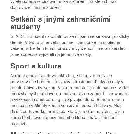
výlety pořádané cestovními kancelářemi, na kterých nás
doprovázeli místní studenti.
Setkání s jinými zahraničními
studenty
S IAESTE studenty z ostatních zemí jsem se setkával prakticky
denně. V týdnu jsme většinou měli čas pouze na společné
večeře, vzhledem k naší pracovní vytíženosti, ale o víkendech
jsme společně vyjížděli na jednotlivé výlety.
Sport a kultura
Nejdostupnější sportovní aktivitou, kterou zde můžete
provozovat je běhání. Já využíval trasu podél řeky a cesty v
areálu Univerzity Kaznu. V centru města se dále nachází velké
množství cyklo-půjčoven, je možné si zde zapůjčit i snowboard
a vyzkoušet sandboarding na Zpívající duně. Během letních
měsícu se v Almaty konají venkovní hudební festivaly. Mezi
další sportovně-kulturní akce, které je možno navštívit, bych
zařadil fotbalové zápasy místního klubu, které jsem sám
navštívil.