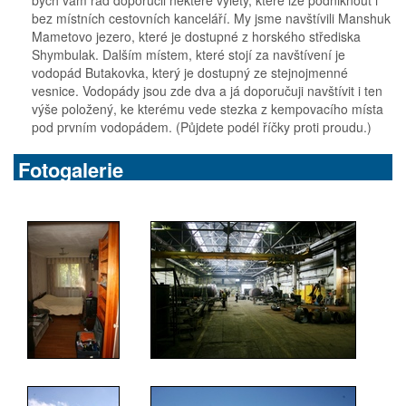
bych vám rád doporučil některé výlety, které lze podniknout i
bez místních cestovních kanceláří. My jsme navštívili Manshuk
Mametovo jezero, které je dostupné z horského střediska
Shymbulak. Dalším místem, které stojí za navštívení je
vodopád Butakovka, který je dostupný ze stejnojmenné
vesnice. Vodopády jsou zde dva a já doporučuji navštívit i ten
výše položený, ke kterému vede stezka z kempovacího místa
pod prvním vodopádem. (Půjdete podél říčky proti proudu.)
Fotogalerie