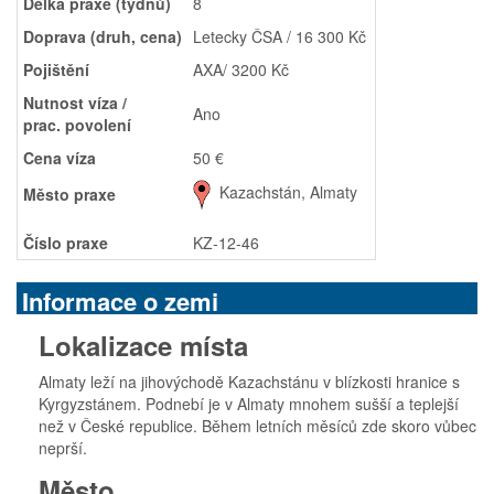
Délka praxe (týdnů)
8
Doprava (druh, cena)
Letecky ČSA / 16 300 Kč
Pojištění
AXA/ 3200 Kč
Nutnost víza /
Ano
prac. povolení
Cena víza
50 €
Kazachstán, Almaty
Město praxe
Číslo praxe
KZ-12-46
Informace o zemi
Lokalizace místa
Almaty leží na jihovýchodě Kazachstánu v blízkosti hranice s
Kyrgyzstánem. Podnebí je v Almaty mnohem sušší a teplejší
než v České republice. Během letních měsíců zde skoro vůbec
neprší.
Město