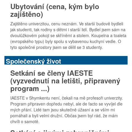
Ubytování (cena, kým bylo
zajištěno)
Zajištěno univerzitou, cenu neznám. Ve starší budově bydleli
jak studenti, tak rodiny s dětmi i starší lidí. Bydlel jsem sám na
dvoulůžkovém pokoji se skříněmi a stolem. Koupelna a toaleta
(evropského typu) byly spolu s vybavenou kuchyní vedle. O
tyto společné prostory jsem se dělil se 3 studenty.
Společenský život
Setkání se členy IAESTE
(vyzvednutí na letišti, připravený
program ...)
IAESTE v Shymkentu není, čekali na mě profesoři univerzity.
Program připraven dopředu nebyl, ale de facto se vyvíjel dle
mých přání. Lidé tam jsou skutečně úžasní a se vším mi
pomáhali a byli velmi družní. Občas jsem byl rád, že mám
chvíli o samotě.