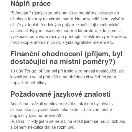
Náplň práce
"Stínování" různých zaměstnanců cementárny, exkurze do
cihelny a továrny na výrobu sádry. Na univerzitě jsem vytvářel
cihličky z teplotně odolných pojiv a zkoušel její mechanické
vlastnosti. Byly mi ukázány moderní laboratoře, kde jsem si
vyzkoušel používání různých přístrojů - elektronový mikroskop,
mikroskopie atomárních sil, krystalografické měření etc.
Finanční ohodnocení (příjem, byl
dostačující na místní poměry?)
10 000 Tenge, příjem byl při troše skromnosti dostačující, ale
kazaši jsou velmi přátelští a na obědech či večeřích jsem
neplatil téměř nikdy.
Požadované jazykové znalosti
Angličtina - ačkoli nemluvím skvěle, tak jsem byl chvíli v
šimkentské jazykové škole jako lektor :-) úroveň místní
angličtiny byla na úrovni A2.
Ruština - nikdy jsem se neuřil, na letišti jsem se naučil azbuku
a během několika dní se rozmluvil.