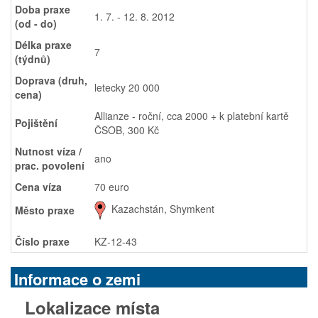
Doba praxe
1. 7. - 12. 8. 2012
(od - do)
Délka praxe
7
(týdnů)
Doprava (druh,
letecky 20 000
cena)
Allianze - roční, cca 2000 + k platební kartě
Pojištění
ČSOB, 300 Kč
Nutnost víza /
ano
prac. povolení
Cena víza
70 euro
Kazachstán, Shymkent
Město praxe
Číslo praxe
KZ-12-43
Informace o zemi
Lokalizace místa