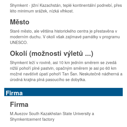
Shymkent - jižní Kazachstán, teplé kontinentální podnebí, přes
léto minimum srážek, nízká vlhkost.
Město
Staré město, ale většina historického centra je přestavěna v
moderním duchu. V okolí však zajímavé památky v programu
UNESCO.
Okolí (možnosti výletů ...)
Shymkent leží v rovině, asi 10 km jedním směrem se zvedá
nižší pohoří plné pastvin, opačným směrem je asi po 60 km
možné navštívit úpatí pohoří Tan Šan. Neskutečně nádherná a
úrodná krajina plná pasoucího se dobytka.
Firma
Firma
M.Auezov South Kazakhstan State University a
Shymkentcement factory