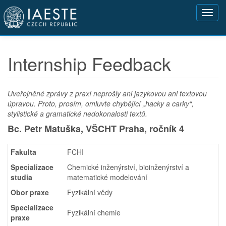
Přejít
Toggl
k
navig
hlavnímu
obsahu
Internship Feedback
Uveřejněné zprávy z praxí neprošly ani jazykovou ani textovou
úpravou. Proto, prosím, omluvte chybějící „hacky a carky“,
stylistické a gramatické nedokonalosti textů.
Bc. Petr Matuška, VŠCHT Praha,
ročník 4
Fakulta
FCHI
Specializace
Chemické inženýrství, bioinženýrství a
studia
matematické modelování
Obor praxe
Fyzikální vědy
Specializace
Fyzikální chemie
praxe