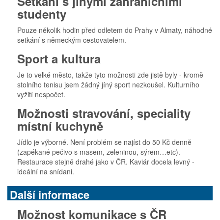
Setkání s jinými zahraničními
studenty
Pouze několik hodin před odletem do Prahy v Almaty, náhodné
setkání s německým cestovatelem.
Sport a kultura
Je to velké město, takže tyto možnosti zde jistě byly - kromě
stolního tenisu jsem žádný jíný sport nezkoušel. Kulturního
vyžití nespočet.
Možnosti stravování, speciality
místní kuchyně
Jídlo je výborné. Není problém se najíst do 50 Kč denně
(zapékané pečivo s masem, zeleninou, sýrem…etc).
Restaurace stejně drahé jako v ČR. Kaviár docela levný -
ideální na snídani.
Další informace
Možnost komunikace s ČR