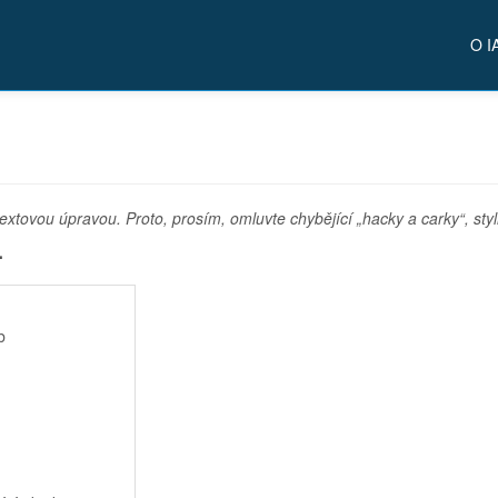
O I
extovou úpravou. Proto, prosím, omluvte chybějící „hacky a carky“, styl
.
b