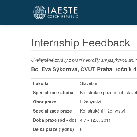
Přejít
k
hlavnímu
obsahu
Internship Feedback
Uveřejněné zprávy z praxí neprošly ani jazykovou ani t
Bc. Eva Sýkorová, ČVUT Praha,
ročník 4
Fakulta
Stavební
Specializace studia
Konstrukce pozemních stave
Obor praxe
Inženýrství
Specializace praxe
Konstrukční inženýrství
Doba praxe (od - do)
4.7 - 12.8. 2011
Délka praxe (týdnů)
6