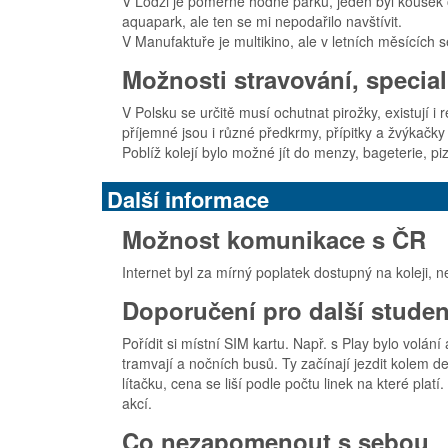
V Lodži je poměrně hodně parků, jeden byl kousek od 
aquapark, ale ten se mi nepodařilo navštívit.
V Manufaktuře je multikino, ale v letních měsících se
Možnosti stravování, special
V Polsku se určitě musí ochutnat pirožky, existují 
příjemné jsou i různé předkrmy, přípitky a žvýkačk
Poblíž kolejí bylo možné jít do menzy, bageterie, pi
Další informace
Možnost komunikace s ČR
Internet byl za mírný poplatek dostupný na koleji, n
Doporučení pro další student
Pořídit si místní SIM kartu. Např. s Play bylo volá
tramvají a nočních busů. Ty začínají jezdit kolem de
lítačku, cena se liší podle počtu linek na které pla
akcí.
Co nezapomenout s sebou