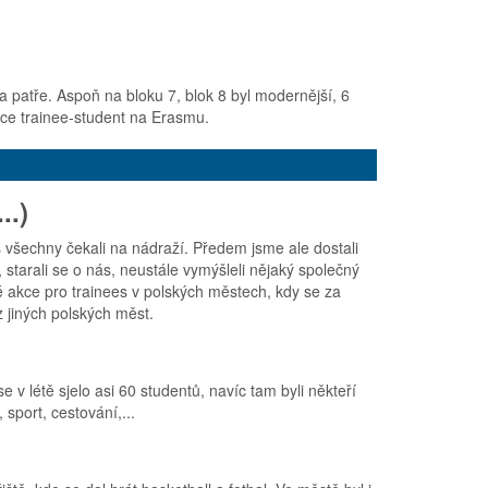
na patře. Aspoň na bloku 7, blok 8 byl modernější, 6
jice trainee-student na Erasmu.
..)
 všechny čekali na nádraží. Předem jsme ale dostali
 starali se o nás, neustále vymýšleli nějaký společný
é akce pro trainees v polských městech, kdy se za
 z jiných polských měst.
 v létě sjelo asi 60 studentů, navíc tam byli někteří
sport, cestování,...