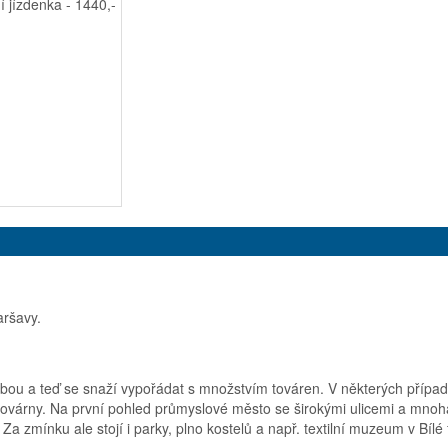
í jízdenka - 1440,-
aršavy.
ebou a teď se snaží vypořádat s množstvím továren. V některých případ
továrny. Na první pohled průmyslové město se širokými ulicemi a mnoh
Za zmínku ale stojí i parky, plno kostelů a např. textilní muzeum v Bílé 