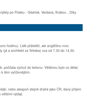
výlety po Polsku - Gdaňsk, Varšava, Krakov... Díky
oro hodinu). Lidé přátelští, ale angličtinu moc
 (já a architekt ze Srbska) cca od 7.30 do 14.30.
 počítala výztuž do betonu. Většinou bylo co dělat,
a k těm vytíženějším.
nější, nebo alespoň stejně drahé jako ČR, daný příjem
 většími výdaji.