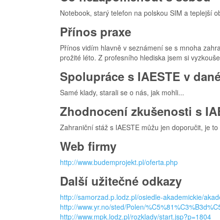
Notebook, starý telefon na polskou SIM a teplejší o
Přínos praxe
Přínos vidím hlavně v seznámení se s mnoha zahranič
prožité léto. Z profesního hlediska jsem si vyzkoušel
Spolupráce s IAESTE v dané
Samé klady, starali se o nás, jak mohli...
Zhodnocení zkušenosti s I
Zahraniční stáž s IAESTE můžu jen doporučit, je to 
Web firmy
http://www.budemprojekt.pl/oferta.php
Další užitečné odkazy
http://samorzad.p.lodz.pl/osiedle-akademickie/akad
http://www.yr.no/sted/Polen/%C5%81%C3%B3
http://www.mpk.lodz.pl/rozklady/start.jsp?p=1804