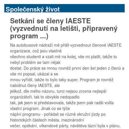
Společenský život
Setkání se členy IAESTE
(vyzvednutí na letišti, připravený
program ...)
Na autobusové nádraží mě přišli vyzvednout členové IAESTE
organizace, což jsou vlastně
všechno studenti a vzali mě na kolej, vše mi platili, takže to
nebyl problém se tam nějak
dostat. Do práce se mnou rovněž první den šel jeden z členů a
vše mi popsal, ukázal a se
mnou vyřídil, takže to bylo taky super. Program je rovněž
nabídnut členy IAESTE, ale
jelikož, dle mého názoru, turci nejsou zrovna nejlepší
organizátoři, tak to obvykle nedopadlo
tak, jak jsem si představovala, takže jsem pak radši volila
vlastní program. Jinak co se týče
náplní programu - pořádali se různé okružní jízdy po
historických částech města, mezinárodní
večer, opékání, víkendové párty, návštěva lázní byla v plánu,