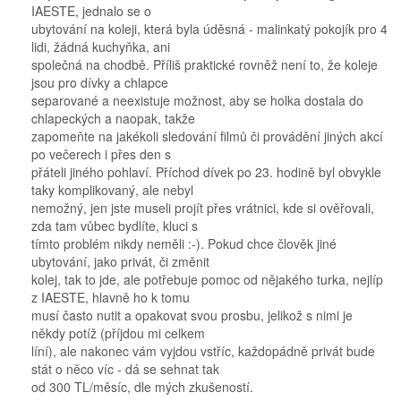
IAESTE, jednalo se o
ubytování na koleji, která byla úděsná - malinkatý pokojík pro 4
lidi, žádná kuchyňka, ani
společná na chodbě. Příliš praktické rovněž není to, že koleje
jsou pro dívky a chlapce
separované a neexistuje možnost, aby se holka dostala do
chlapeckých a naopak, takže
zapomeňte na jakékoli sledování filmů či provádění jiných akcí
po večerech i přes den s
přáteli jiného pohlaví. Příchod dívek po 23. hodině byl obvykle
taky komplikovaný, ale nebyl
nemožný, jen jste museli projít přes vrátnici, kde si ověřovali,
zda tam vůbec bydlíte, kluci s
tímto problém nikdy neměli :-). Pokud chce člověk jiné
ubytování, jako privát, či změnit
kolej, tak to jde, ale potřebuje pomoc od nějakého turka, nejlíp
z IAESTE, hlavně ho k tomu
musí často nutit a opakovat svou prosbu, jelikož s nimi je
někdy potíž (příjdou mi celkem
líní), ale nakonec vám vyjdou vstříc, každopádně privát bude
stát o něco víc - dá se sehnat tak
od 300 TL/měsíc, dle mých zkušeností.