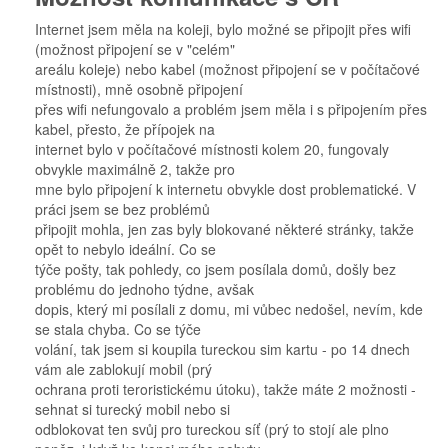
Internet jsem měla na koleji, bylo možné se připojit přes wifi
(možnost připojení se v "celém"
areálu koleje) nebo kabel (možnost připojení se v počítačové
místnosti), mně osobně připojení
přes wifi nefungovalo a problém jsem měla i s připojením přes
kabel, přesto, že přípojek na
internet bylo v počítačové místnosti kolem 20, fungovaly
obvykle maximálně 2, takže pro
mne bylo připojení k internetu obvykle dost problematické. V
práci jsem se bez problémů
připojit mohla, jen zas byly blokované některé stránky, takže
opět to nebylo ideální. Co se
týče pošty, tak pohledy, co jsem posílala domů, došly bez
problému do jednoho týdne, avšak
dopis, který mi posílali z domu, mi vůbec nedošel, nevím, kde
se stala chyba. Co se týče
volání, tak jsem si koupila tureckou sim kartu - po 14 dnech
vám ale zablokují mobil (prý
ochrana proti teroristickému útoku), takže máte 2 možnosti -
sehnat si turecký mobil nebo si
odblokovat ten svůj pro tureckou síť (prý to stojí ale plno