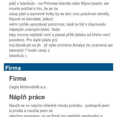
pláž v Istanbulu - na Princess Islands nebo Kilyos beach, ale
musíte počítat s tím, že se za
vstup platí a samotné holky by se tam moc potulovat neměly,
hlavně ne blonďaté, jelikož
velmi rychle upoutávají pozornost, lepší je být v doprovodu
nějakých známých kluků. Voda
taky zrovna nejčistší není a plavat příliš daleko od břehu není
povoleno. Pro lepší pláže prý
má člověk jet na jih - již výše zmíněná Antalya (to znamená asi
takových 7 hodin cesty z
Istanbulu ).
Firma
Firma
Cagla Mühendislik a.s.
Náplň práce
Naučit se co nejvíce ohledně chodu podniku - postupně jsem
si prošla a naučila jsem se
všechny programy, co ve firmě pro statické navrhování a