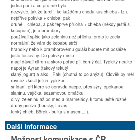
jedna paní a co pro mě bylo
nezvyklé, tak že turci jí ke každému chodu kus chleba - tzn.
nejdříve polívka + chleba, pak
druhé + chleba, a pak teprve příloha + chleba (někdy ještě s
kečupem), jo a brambory
používají spíše jako zeleninu než přílohu, proto je zcela
normální, že vám do kebabu strčí
hranolky nebo k bramborovému guláši budete mít posléze
ještě těstoviny. Do polívky místo
magi dávají citron a skoro pořád pijí černý čaj. Typický nealko
nápoj je Ayran (takový tekutý
slaný jogurt) a alko - Raki (chutná to po anýzu). Člověk by měl
rovněž zkusit jejich typickou
snídani, při které se opravdu nacpe, přes sýry, opékanou
slaninu, vajíčka, sezamovou omáčku,
olivy, zeleninu až po med a marmelády, k tomu ještě různé
druhy pečiva (housky, Lavas -
tenký chléb, Börek - bulka s masem,...).
Další informace
Možnost komunikace s ČR