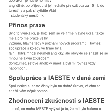
dopravu - je nutné ho mít v
angličtině, po příjezdu si jej necháte přeložit cca za 15 TL do
turečtiny a pak si vyřidíte Akbil
- studentský měsíčník.
Přínos praxe
Bylo to vynikající, jelikož jsem se ve firmě hlavně učila, takže
měla pro mě praxe velký
význam, hlavně tedy v poznání nových programů. Rovněž
spolupráce s kolegy ve firmě byla
fajn, i když mnozí neuměli anglicky, ale obvykle se snažili se se
mnou nějakým způsobem
dorozumět, šéfové anglicky uměli a byli mi rovněž vždy
nápomocni.
Spolupráce s IAESTE v dané zemi
Spolupráce s Iaeste členy byla na dobré úrovni, všichni se
snažili vám nějak pomoc.
Zhodnocení zkušenosti s IAESTE
Jediné, co mohu IAESTE vytýkat je to, že mi bylo řečeno o