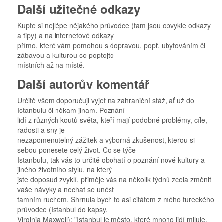
Další užitečné odkazy
Kupte si nejlépe nějakého průvodce (tam jsou obvykle odkazy
a tipy) a na internetové odkazy
přímo, které vám pomohou s dopravou, popř. ubytováním či
zábavou a kulturou se poptejte
místních až na místě.
Další autorův komentář
Určitě všem doporučuji vyjet na zahraniční stáž, ať už do
Istanbulu či někam jinam. Poznání
lidí z různých koutů světa, kteří mají podobné problémy, cíle,
radosti a sny je
nezapomenutelný zážitek a výborná zkušenost, kterou si
sebou ponesete celý život. Co se týče
Istanbulu, tak vás to určitě obohatí o poznání nové kultury a
jiného životního stylu, na který
jste doposud zvyklí, přiměje vás na několik týdnů zcela změnit
vaše návyky a nechat se unést
tamním ruchem. Shrnula bych to asi citátem z mého tureckého
průvodce (Istanbul do kapsy,
Virginia Maxwell): "Istanbul je město, které mnoho lidí miluje,