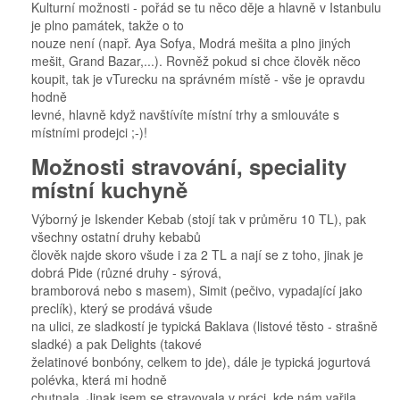
Kulturní možnosti - pořád se tu něco děje a hlavně v Istanbulu
je plno památek, takže o to
nouze není (např. Aya Sofya, Modrá mešita a plno jiných
mešit, Grand Bazar,...). Rovněž pokud si chce člověk něco
koupit, tak je vTurecku na správném místě - vše je opravdu
hodně
levné, hlavně když navštívíte místní trhy a smlouváte s
místními prodejci ;-)!
Možnosti stravování, speciality
místní kuchyně
Výborný je Iskender Kebab (stojí tak v průměru 10 TL), pak
všechny ostatní druhy kebabů
člověk najde skoro všude i za 2 TL a nají se z toho, jinak je
dobrá Pide (různé druhy - sýrová,
bramborová nebo s masem), Simit (pečivo, vypadající jako
preclík), který se prodává všude
na ulici, ze sladkostí je typická Baklava (listové těsto - strašně
sladké) a pak Delights (takové
želatinové bonbóny, celkem to jde), dále je typická jogurtová
polévka, která mi hodně
chutnala. Jinak jsem se stravovala v práci, kde nám vařila