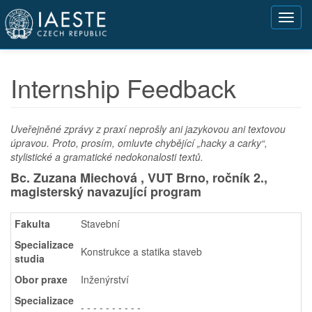
Přejít
Toggl
k
navig
hlavnímu
obsahu
Internship Feedback
Uveřejněné zprávy z praxí neprošly ani jazykovou ani textovou
úpravou. Proto, prosím, omluvte chybějící „hacky a carky“,
stylistické a gramatické nedokonalosti textů.
Bc. Zuzana Miechová , VUT Brno,
ročník 2.,
magisterský navazující program
Fakulta
Stavební
Specializace
Konstrukce a statika staveb
studia
Obor praxe
Inženýrství
Specializace
- - - - - - - - - -