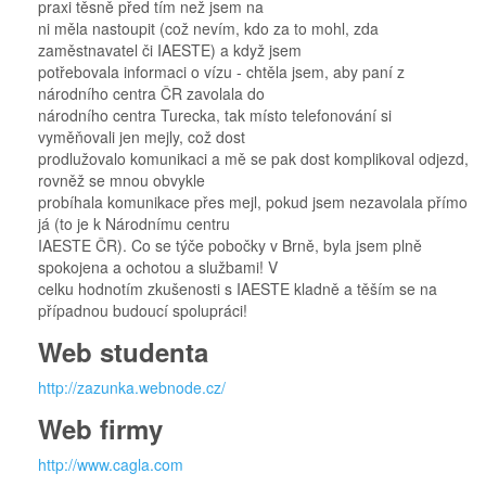
praxi těsně před tím než jsem na
ni měla nastoupit (což nevím, kdo za to mohl, zda
zaměstnavatel či IAESTE) a když jsem
potřebovala informaci o vízu - chtěla jsem, aby paní z
národního centra ČR zavolala do
národního centra Turecka, tak místo telefonování si
vyměňovali jen mejly, což dost
prodlužovalo komunikaci a mě se pak dost komplikoval odjezd,
rovněž se mnou obvykle
probíhala komunikace přes mejl, pokud jsem nezavolala přímo
já (to je k Národnímu centru
IAESTE ČR). Co se týče pobočky v Brně, byla jsem plně
spokojena a ochotou a službami! V
celku hodnotím zkušenosti s IAESTE kladně a těším se na
případnou budoucí spolupráci!
Web studenta
http://zazunka.webnode.cz/
Web firmy
http://www.cagla.com