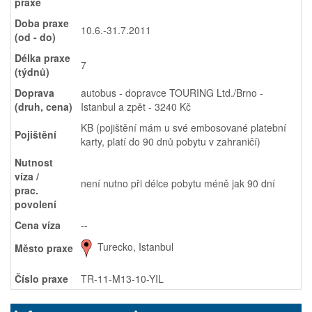
praxe
Doba praxe
10.6.-31.7.2011
(od - do)
Délka praxe
7
(týdnů)
Doprava
autobus - dopravce TOURING Ltd./Brno -
(druh, cena)
Istanbul a zpět - 3240 Kč
KB (pojištění mám u své embosované platební
Pojištění
karty, platí do 90 dnů pobytu v zahraničí)
Nutnost
víza /
není nutno při délce pobytu méně jak 90 dní
prac.
povolení
Cena víza
--
Turecko, Istanbul
Město praxe
Číslo praxe
TR-11-M13-10-YIL