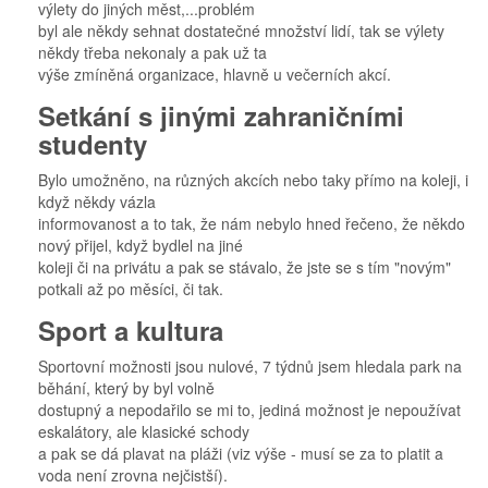
výlety do jiných měst,...problém
byl ale někdy sehnat dostatečné množství lidí, tak se výlety
někdy třeba nekonaly a pak už ta
výše zmíněná organizace, hlavně u večerních akcí.
Setkání s jinými zahraničními
studenty
Bylo umožněno, na různých akcích nebo taky přímo na koleji, i
když někdy vázla
informovanost a to tak, že nám nebylo hned řečeno, že někdo
nový přijel, když bydlel na jiné
koleji či na privátu a pak se stávalo, že jste se s tím "novým"
potkali až po měsíci, či tak.
Sport a kultura
Sportovní možnosti jsou nulové, 7 týdnů jsem hledala park na
běhání, který by byl volně
dostupný a nepodařilo se mi to, jediná možnost je nepoužívat
eskalátory, ale klasické schody
a pak se dá plavat na pláži (viz výše - musí se za to platit a
voda není zrovna nejčistší).