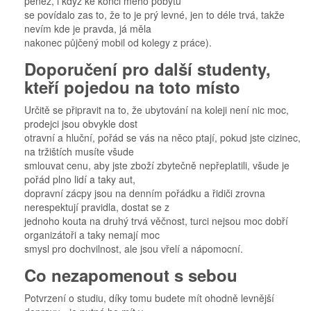
peněz, i když ke konci mého pobytu
se povídalo zas to, že to je prý levné, jen to déle trvá, takže
nevím kde je pravda, já měla
nakonec půjčený mobil od kolegy z práce).
Doporučení pro další studenty,
kteří pojedou na toto místo
Určitě se připravit na to, že ubytování na koleji není nic moc,
prodejci jsou obvykle dost
otravní a hluční, pořád se vás na něco ptají, pokud jste cizinec,
na tržištích musíte všude
smlouvat cenu, aby jste zboží zbytečně nepřeplatili, všude je
pořád plno lidí a taky aut,
dopravní zácpy jsou na denním pořádku a řidiči zrovna
nerespektují pravidla, dostat se z
jednoho kouta na druhý trvá věčnost, turci nejsou moc dobří
organizátoři a taky nemají moc
smysl pro dochvilnost, ale jsou vřelí a nápomocní.
Co nezapomenout s sebou
Potvrzení o studiu, díky tomu budete mít ohodně levnější