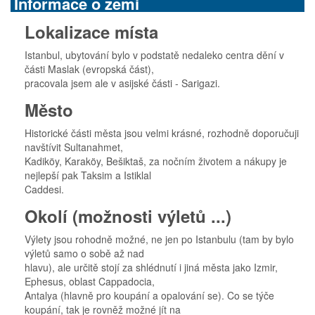
Informace o zemi
Lokalizace místa
Istanbul, ubytování bylo v podstatě nedaleko centra dění v
části Maslak (evropská část),
pracovala jsem ale v asijské části - Sarigazi.
Město
Historické části města jsou velmi krásné, rozhodně doporučuji
navštívit Sultanahmet,
Kadiköy, Karaköy, Bešiktaš, za nočním životem a nákupy je
nejlepší pak Taksim a Istiklal
Caddesi.
Okolí (možnosti výletů ...)
Výlety jsou rohodně možné, ne jen po Istanbulu (tam by bylo
výletů samo o sobě až nad
hlavu), ale určitě stojí za shlédnutí i jiná města jako Izmir,
Ephesus, oblast Cappadocia,
Antalya (hlavně pro koupání a opalování se). Co se týče
koupání, tak je rovněž možné jít na