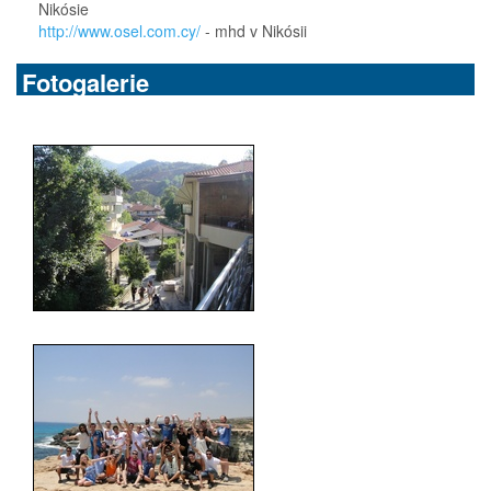
Nikósie
http://www.osel.com.cy/
- mhd v Nikósii
Fotogalerie