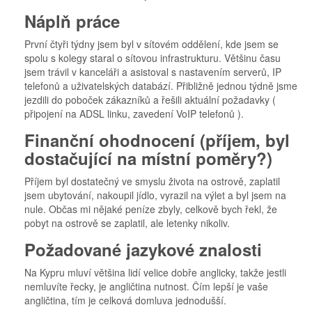
Náplň práce
První čtyři týdny jsem byl v sítovém oddělení, kde jsem se
spolu s kolegy staral o sítovou infrastrukturu. Většinu času
jsem trávil v kanceláři a asistoval s nastavením serverů, IP
telefonů a uživatelských databází. Přibližně jednou týdně jsme
jezdili do poboček zákazníků a řešili aktuální požadavky (
připojení na ADSL linku, zavedení VoIP telefonů ).
Finanční ohodnocení (příjem, byl
dostačující na místní poměry?)
Příjem byl dostatečný ve smyslu života na ostrově, zaplatil
jsem ubytování, nakoupil jídlo, vyrazil na výlet a byl jsem na
nule. Občas mi nějaké peníze zbyly, celkově bych řekl, že
pobyt na ostrově se zaplatil, ale letenky nikoliv.
Požadované jazykové znalosti
Na Kypru mluví většina lidí velice dobře anglicky, takže jestli
nemluvíte řecky, je angličtina nutnost. Čím lepší je vaše
angličtina, tím je celková domluva jednodušší.