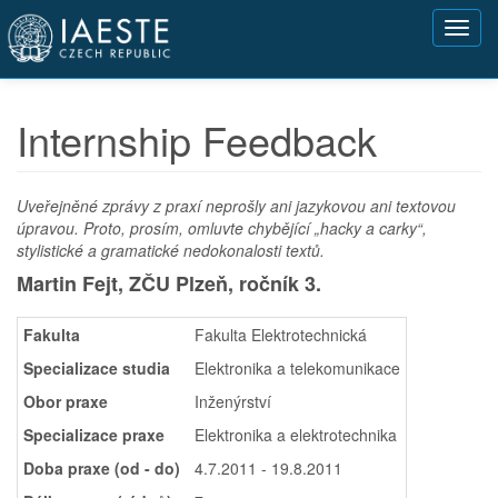
Přejít
Toggl
k
navig
hlavnímu
obsahu
Internship Feedback
Uveřejněné zprávy z praxí neprošly ani jazykovou ani textovou
úpravou. Proto, prosím, omluvte chybějící „hacky a carky“,
stylistické a gramatické nedokonalosti textů.
Martin Fejt, ZČU Plzeň,
ročník 3.
Fakulta
Fakulta Elektrotechnická
Specializace studia
Elektronika a telekomunikace
Obor praxe
Inženýrství
Specializace praxe
Elektronika a elektrotechnika
Doba praxe (od - do)
4.7.2011 - 19.8.2011