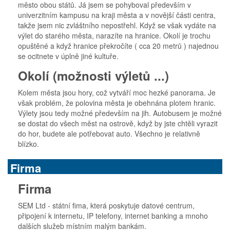
město obou států. Já jsem se pohyboval především v
univerzitním kampusu na kraji města a v novější části centra,
takže jsem nic zvláštního nepostřehl. Když se však vydáte na
výlet do starého města, narazíte na hranice. Okolí je trochu
opuštěné a když hranice překročíte ( cca 20 metrů ) najednou
se ocitnete v úplně jiné kultuře.
Okolí (možnosti výletů ...)
Kolem města jsou hory, což vytváří moc hezké panorama. Je
však problém, že polovina města je obehnána plotem hranic.
Výlety jsou tedy možné především na jih. Autobusem je možné
se dostat do všech měst na ostrově, když by jste chtěli vyrazit
do hor, budete ale potřebovat auto. Všechno je relativně
blízko.
Firma
Firma
SEM Ltd - státní fima, která poskytuje datové centrum,
připojení k internetu, IP telefony, internet banking a mnoho
dalších služeb místním malým bankám.