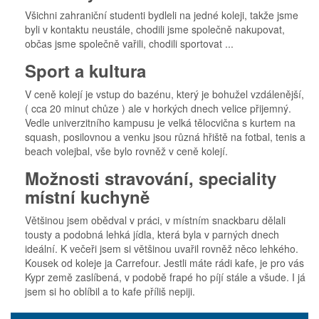
Všichni zahraniční studenti bydleli na jedné koleji, takže jsme
byli v kontaktu neustále, chodili jsme společně nakupovat,
občas jsme společně vařili, chodili sportovat ...
Sport a kultura
V ceně kolejí je vstup do bazénu, který je bohužel vzdálenější,
( cca 20 minut chůze ) ale v horkých dnech velice přijemný.
Vedle univerzitního kampusu je velká tělocvična s kurtem na
squash, posilovnou a venku jsou různá hřiště na fotbal, tenis a
beach volejbal, vše bylo rovněž v ceně kolejí.
Možnosti stravování, speciality
místní kuchyně
Většinou jsem obědval v práci, v místním snackbaru dělali
tousty a podobná lehká jídla, která byla v parných dnech
ideální. K večeři jsem si většinou uvařil rovněž něco lehkého.
Kousek od koleje ja Carrefour. Jestli máte rádi kafe, je pro vás
Kypr země zaslíbená, v podobě frapé ho píjí stále a všude. I já
jsem si ho oblíbil a to kafe příliš nepiji.