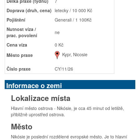
Délka praxe (týdnů)
7
Doprava (druh, cena)
letecky / 10 000 Kč
Pojištění
Generali / 1 100Kč
Nutnost víza /
ne
prac. povolení
Cena víza
0 Kč
Kypr, Nicosie
Město praxe
Číslo praxe
CY/11/26
Informace o zemi
Lokalizace místa
Hlavní město ostrova - Nikósie, je cca 45 minut od letiště,
přibližně uprostřed ostrova.
Město
Nikósie je poslední rozdělené evropské město. Je to hlavní