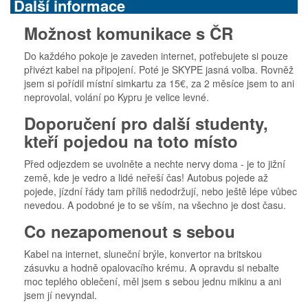
Další informace
Možnost komunikace s ČR
Do každého pokoje je zaveden internet, potřebujete si pouze
přivézt kabel na připojení. Poté je SKYPE jasná volba. Rovněž
jsem si pořídil místní simkartu za 15€, za 2 měsíce jsem to ani
neprovolal, volání po Kypru je velice levné.
Doporučení pro další studenty,
kteří pojedou na toto místo
Před odjezdem se uvolněte a nechte nervy doma - je to jižní
země, kde je vedro a lidé neřeší čas! Autobus pojede až
pojede, jízdní řády tam příliš nedodržují, nebo ještě lépe vůbec
nevedou. A podobné je to se vším, na všechno je dost času.
Co nezapomenout s sebou
Kabel na internet, sluneční brýle, konvertor na britskou
zásuvku a hodně opalovacího krému. A opravdu si nebalte
moc teplého oblečení, měl jsem s sebou jednu mikinu a ani
jsem jí nevyndal.