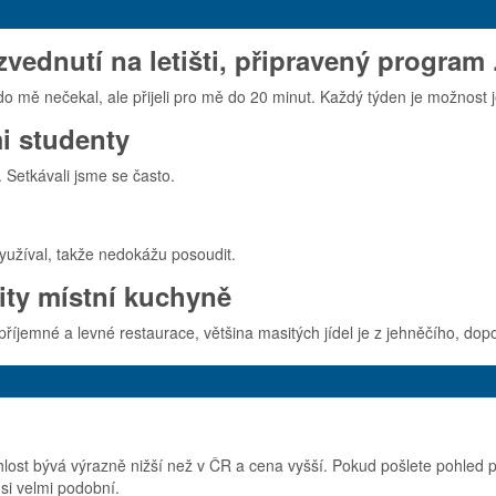
vednutí na letišti, připravený program .
do mě nečekal, ale přijeli pro mě do 20 minut. Každý týden je možnost je
mi studenty
 Setkávali jsme se často.
yužíval, takže nedokážu posoudit.
ity místní kuchyně
íjemné a levné restaurace, většina masitých jídel je z jehněčího, dop
lost bývá výrazně nižší než v ČR a cena vyšší. Pokud pošlete pohled po
si velmi podobní.