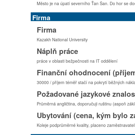
Město je na úpatí severního Ťan Šan. Do hor se dost
Firma
Firma
Kazakh National University
Náplň práce
práce v oblasti bežpečnosti na IT oddělení
Finanční ohodnocení (příjem
30000 / příjem téměř stačí na pokrytí běžných nákl
Požadované jazykové znalos
Průměrná angličtina, doporučuji ruštinu (aspoň zák
Ubytování (cena, kým bylo z
Koleje podprůměrné kvality, placeno zaměstnavatel