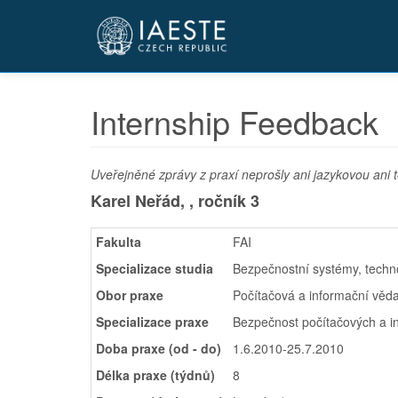
Přejít
k
hlavnímu
obsahu
Internship Feedback
Uveřejněné zprávy z praxí neprošly ani jazykovou ani t
Karel Neřád, ,
ročník 3
Fakulta
FAI
Specializace studia
Bezpečnostní systémy, tech
Obor praxe
Počítačová a informační věd
Specializace praxe
Bezpečnost počítačových a i
Doba praxe (od - do)
1.6.2010-25.7.2010
Délka praxe (týdnů)
8