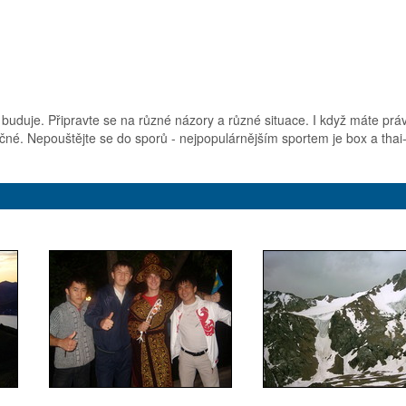
duje. Připravte se na různé názory a různé situace. I když máte právo ř
áročné. Nepouštějte se do sporů - nejpopulárnějším sportem je box a th