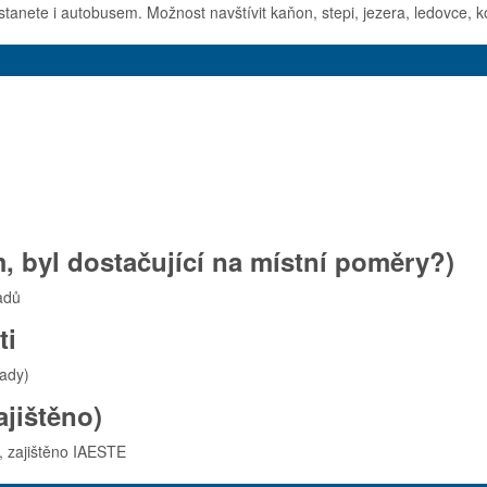
anete i autobusem. Možnost navštívit kaňon, stepi, jezera, ledovce, ko
, byl dostačující na místní poměry?)
adů
ti
lady)
ajištěno)
, zajištěno IAESTE