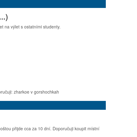
..)
t na výlet s ostatními studenty.
oručuji: zharkoe v gorshochkah
štou přijde cca za 10 dní. Doporučuji koupit místní