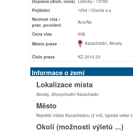
Doprava (druh, cena)
Letecky / 13700
Pojištění
1054 / Chartis a.s.
Nutnost víza /
Ano/Ne
prac. povolení
Cena víza
60$
Kazachstán, Almaty
Město praxe
Číslo praxe
KZ-2010-23
Informace o zemi
Lokalizace místa
Almaty, Jihovýchodní Kazachstán
Město
Největší město Kazachstánu (2 mil), typické velké
Okolí (možnosti výletů ...)