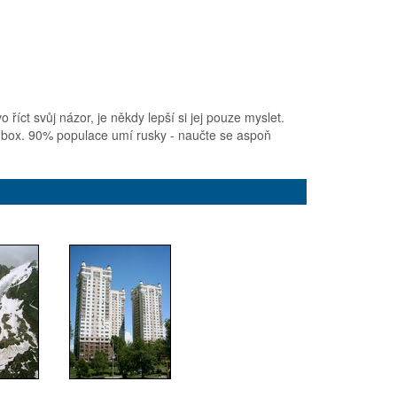
íct svůj názor, je někdy lepší si jej pouze myslet.
ai-box. 90% populace umí rusky - naučte se aspoň