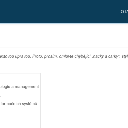
O I
extovou úpravou. Proto, prosím, omluvte chybějící „hacky a carky“, styl
nologie a management
a
nformačních systémů