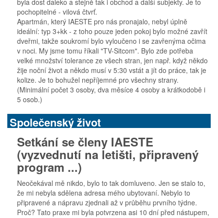
byla dost daleko a stejně tak i obchod a další subjekty. Je to
pochopitelné - vilová čtvrť.
Apartmán, který IAESTE pro nás pronajalo, nebyl úplně
ideální: typ 3+kk - z toho pouze jeden pokoj bylo možné zavřít
dveřmi, takže soukromí bylo vyloučeno i se zavřenýma očima
v noci. My jsme tomu říkali "TV-Sitcom". Bylo zde potřeba
velké množství tolerance ze všech stran, jen např. když někdo
žije noční život a někdo musí v 5:30 vstát a jít do práce, tak je
kolize. Je to bohužel nepříjemné pro všechny strany.
(Minimální počet 3 osoby, dva měsíce 4 osoby a krátkodobě i
5 osob.)
Společenský život
Setkání se členy IAESTE
(vyzvednutí na letišti, připravený
program ...)
Neočekával mě nikdo, bylo to tak domluveno. Jen se stalo to,
že mi nebyla sdělena adresa mého ubytovaní. Nebylo to
připravené a nápravu zjednali až v průběhu prvního týdne.
Proč? Tato praxe mi byla potvrzena asi 10 dní před nástupem,