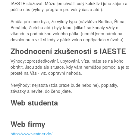
IAESTE stěžovat. Můžu jen chválit celý kolektiv i jeho zájem a
péči o nás (výlety, program pro volný čas a atd.).
Smůla pro mne byla, že výlety typu (návštěva Berlína, Říma,
Benátek, Zurichu atd.) byly tabu, jelikož se konaly vždy o
víkendu s podmínkou volného pátku (neměl jsem nárok na
dovolenou a vzít si tedy v pátek volno nepřipadalo v úvahu).
Zhodnocení zkušenosti s IAESTE
Výhody: zprostředkování, ubytování, víza, máte se na koho
obrátit. Jsou zde ale situace, kdy vám nemůžou pomoci a je to
prostě na Vás - viz. dopravní nehoda.
Nevýhody: nejistota (zda praxe bude nebo ne), poplatky,
závazky a nevíte, do čeho jdete.
Web studenta
-
Web firmy
http://www.vestner.de/