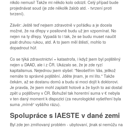
nikdo nemusí! Takže mi někdo kolo odcizil. Celý případ bude
projednávat soud (je zde několik žalob atd. - tvrzení proti
tvrzení).
Závěr: Ještě teď nejsem zdravotně v pořádku a je docela
možné, že na dřepy v posilovně budu už jen vzpomínat. No
nejen na ty dřepy. Vypadá to i tak, že se budu muset naučit
psát druhou rukou, atd. A to jsem měl štěstí, mohlo to
dopadnout hůř.
Co se týká zdravotnictví = katastrofa, i když jsem byl pojištěný
nejen u DAAD, ale i z ČR. Ukázalo se, že je zde ryzí
kapitalismus. Nejednou jsem slyšel: "Neošetřím Vás, jelikož
nemáte to správné pojištění. Jděte jinam, je mi líto." Takže
čekám, až se dostanu domů a budu si moci dojít k doktorovi.
Je pravda, že jsem mohl zaplatit hotově a že bych to asi dostal
zpět u pojišťovny v ČR. Bohužel tak horentní suma v € nebyla
v ten daný moment k dispozici (za neurologické vyšetření byla
suma „mírně“ vyššího rázu).
Spolupráce s IAESTE v dané zemi
Byl zde jen zmiňovaný problém - ubytovaní, jinak si nemůžu na