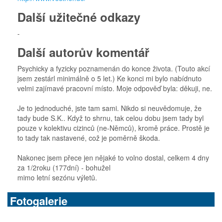
Další užitečné odkazy
-
Další autorův komentář
Psychicky a fyzicky poznamenán do konce života. (Touto akcí
jsem zestárl minimálně o 5 let.) Ke konci mi bylo nabídnuto
velmi zajímavé pracovní místo. Moje odpověď byla: děkuji, ne.
Je to jednoduché, jste tam sami. Nikdo si neuvědomuje, že
tady bude S.K.. Když to shrnu, tak celou dobu jsem tady byl
pouze v kolektivu cizinců (ne-Němců), kromě práce. Prostě je
to tady tak nastavené, což je poměrně škoda.
Nakonec jsem přece jen nějaké to volno dostal, celkem 4 dny
za 1/2roku (177dní) - bohužel
mimo letní sezónu výletů.
Fotogalerie