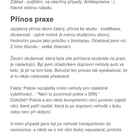
Základ - pojištění, na všechny případy. Antidepresiva :-),
hlavně dobrou náladu.
Přínos praxe
Jazykový přínos skoro žádný, přínos ke studiu - kvalifikace,
zkušenosti - úplně mizivé (k mému studijnímu oboru).
Hodnotím pouze jako položku v životopisu. Očekával jsem víc.
Z toho důvodu - veliké zklamání.
Životní zkušenost, která byla zde pořízena nezávisle na praxi,
je následující. Byl jsem účastníkem dopravní nehody auto vs
kolo, já jel na tom kole. Bohužel ten proces tak vyeskaloval, že
si to nikdo nedovede představit.
Fakta: Policie nezajistila místo nehody pro následné
vyšetřování. - "Není to povinnost police v SRN."
Důležité!! Policie a ani nikdo kompetentní není povinen zajistit
věci, které patří osobě, která je po dopravní nehodě v šoku
nebo není při vědomí.
V mém případě jsem byl po nehodě transportován do
nemocnice, a nikdo se o mé věci (kolo) nepostaral, protože