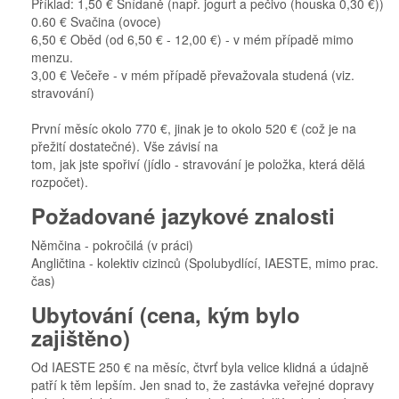
Příklad: 1,50 € Snídaně (např. jogurt a pečivo (houska 0,30 €))
0.60 € Svačina (ovoce)
6,50 € Oběd (od 6,50 € - 12,00 €) - v mém případě mimo
menzu.
3,00 € Večeře - v mém případě převažovala studená (viz.
stravování)
První měsíc okolo 770 €, jinak je to okolo 520 € (což je na
přežití dostatečné). Vše závisí na
tom, jak jste spořiví (jídlo - stravování je položka, která dělá
rozpočet).
Požadované jazykové znalosti
Němčina - pokročilá (v práci)
Angličtina - kolektiv cizinců (Spolubydlící, IAESTE, mimo prac.
čas)
Ubytování (cena, kým bylo
zajištěno)
Od IAESTE 250 € na měsíc, čtvrť byla velice klidná a údajně
patří k těm lepším. Jen snad to, že zastávka veřejné dopravy