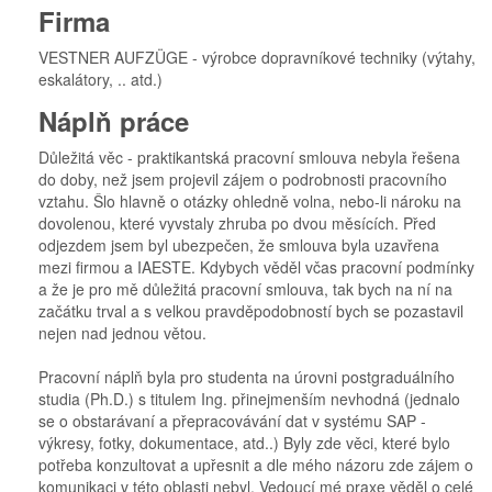
Firma
VESTNER AUFZÜGE - výrobce dopravníkové techniky (výtahy,
eskalátory, .. atd.)
Náplň práce
Důležitá věc - praktikantská pracovní smlouva nebyla řešena
do doby, než jsem projevil zájem o podrobnosti pracovního
vztahu. Šlo hlavně o otázky ohledně volna, nebo-li nároku na
dovolenou, které vyvstaly zhruba po dvou měsících. Před
odjezdem jsem byl ubezpečen, že smlouva byla uzavřena
mezi firmou a IAESTE. Kdybych věděl včas pracovní podmínky
a že je pro mě důležitá pracovní smlouva, tak bych na ní na
začátku trval a s velkou pravděpodobností bych se pozastavil
nejen nad jednou větou.
Pracovní náplň byla pro studenta na úrovni postgraduálního
studia (Ph.D.) s titulem Ing. přinejmenším nevhodná (jednalo
se o obstarávaní a přepracovávání dat v systému SAP -
výkresy, fotky, dokumentace, atd..) Byly zde věci, které bylo
potřeba konzultovat a upřesnit a dle mého názoru zde zájem o
komunikaci v této oblasti nebyl. Vedoucí mé praxe věděl o celé