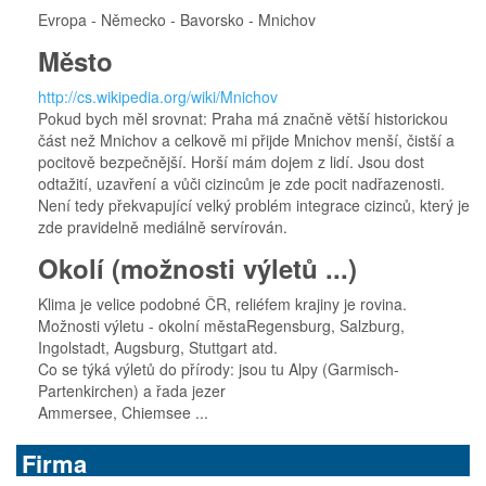
Evropa - Německo - Bavorsko - Mnichov
Město
http://cs.wikipedia.org/wiki/Mnichov
Pokud bych měl srovnat: Praha má značně větší historickou
část než Mnichov a celkově mi přijde Mnichov menší, čistší a
pocitově bezpečnější. Horší mám dojem z lidí. Jsou dost
odtažití, uzavření a vůči cizincům je zde pocit nadřazenosti.
Není tedy překvapující velký problém integrace cizinců, který je
zde pravidelně mediálně servírován.
Okolí (možnosti výletů ...)
Klima je velice podobné ČR, reliéfem krajiny je rovina.
Možnosti výletu - okolní městaRegensburg, Salzburg,
Ingolstadt, Augsburg, Stuttgart atd.
Co se týká výletů do přírody: jsou tu Alpy (Garmisch-
Partenkirchen) a řada jezer
Ammersee, Chiemsee ...
Firma