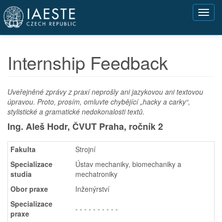
Přejít
Toggl
k
navig
hlavnímu
obsahu
Internship Feedback
Uveřejněné zprávy z praxí neprošly ani jazykovou ani textovou
úpravou. Proto, prosím, omluvte chybějící „hacky a carky“,
stylistické a gramatické nedokonalosti textů.
Ing. Aleš Hodr, ČVUT Praha,
ročník 2
Fakulta
Strojní
Specializace
Ústav mechaniky, biomechaniky a
studia
mechatroniky
Obor praxe
Inženýrství
Specializace
- - - - - - - - - -
praxe