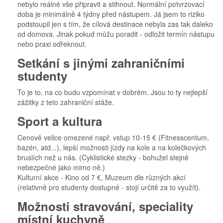
nebylo reálné vše připravit a stihnout. Normální potvrzovací
doba je minimálně 4 týdny před nástupem. Já jsem to riziko
podstoupil jen s tím, že cílová destinace nebyla zas tak daleko
od domova. Jinak pokud můžu poradit - odložit termín nástupu
nebo praxi odřeknout.
Setkání s jinými zahraničními
studenty
To je to, na co budu vzpomínat v dobrém. Jsou to ty nejlepší
zážitky z teto zahraniční stáže.
Sport a kultura
Cenově velice omezené např. vstup 10-15 € (Fitnesscentum,
bazén, atd...), lepší možnosti jízdy na kole a na kolečkových
bruslích než u nás. (Cyklistické stezky - bohužel stejně
nebezpečné jako mimo ně.)
Kulturní akce - Kino od 7 €, Muzeum dle různých akcí
(relativně pro studenty dostupné - stojí určitě za to využít).
Možnosti stravování, speciality
místní kuchyně