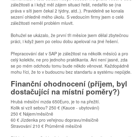
záležitosti a i když měl zájem situaci řešit, nedařilo se (na
práva v síti jsem čekal 2 týdny, atd..). Pravidelně se konala
sezení ohledně mého úkolu. S vedoucím firmy jsem o celé
záležitosti neměl problém mluvit.
Bohužel se ukázalo, že první tři měsíce jsem dělal zbytečnou
práci, i když jsem po celou dobu apeloval na jiné řešení.
Přepracování dat v SAP je záležitost na několik měsíců a pro
celý kolektiv, ne pro jednoho praktikanta. Ani není jasné, zda
se po mém odchodu tomu bude někdo věnovat. Každopádně
mohu říci, že to v budoucnu bez standartu a systému nepůjde.
Finanční ohodnocení (příjem, byl
dostačující na místní poměry?)
Hrubá měsíční mzda 650Euro, je to na přežití.
Kolik si vzít sebou? 250 € (Kauce - ubytování)
250 € Nájem/měsíčně
60 € Jízdenka pro veřejnou dopravu/měsíčně
Stravování 210 € Průměrně měsíčně