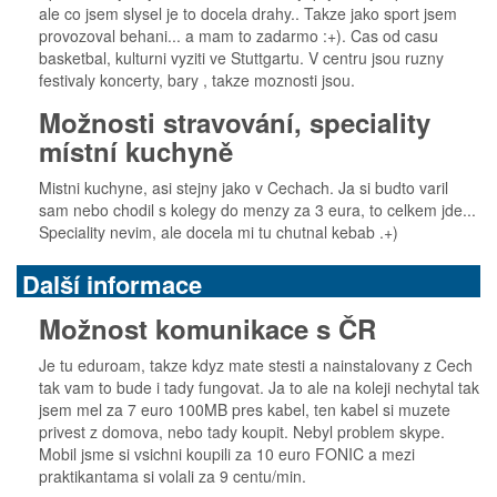
ale co jsem slysel je to docela drahy.. Takze jako sport jsem
provozoval behani... a mam to zadarmo :+). Cas od casu
basketbal, kulturni vyziti ve Stuttgartu. V centru jsou ruzny
festivaly koncerty, bary , takze moznosti jsou.
Možnosti stravování, speciality
místní kuchyně
Mistni kuchyne, asi stejny jako v Cechach. Ja si budto varil
sam nebo chodil s kolegy do menzy za 3 eura, to celkem jde...
Speciality nevim, ale docela mi tu chutnal kebab .+)
Další informace
Možnost komunikace s ČR
Je tu eduroam, takze kdyz mate stesti a nainstalovany z Cech
tak vam to bude i tady fungovat. Ja to ale na koleji nechytal tak
jsem mel za 7 euro 100MB pres kabel, ten kabel si muzete
privest z domova, nebo tady koupit. Nebyl problem skype.
Mobil jsme si vsichni koupili za 10 euro FONIC a mezi
praktikantama si volali za 9 centu/min.