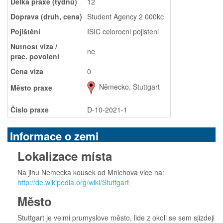
Délka praxe (týdnů)
12
Doprava (druh, cena)
Student Agency 2 000kc
Pojištění
ISIC celorocni pojisteni
Nutnost víza /
ne
prac. povolení
Cena víza
0
Německo, Stuttgart
Město praxe
Číslo praxe
D-10-2021-1
Informace o zemi
Lokalizace místa
Na jihu Nemecka kousek od Mnichova vice na:
http://de.wikipedia.org/wiki/Stuttgart
Město
Stuttgart je velmi prumyslove město, lide z okoli se sem sjizdeji