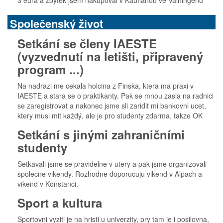
3 eura a zbytek jsem nakupoval v Kauflandu ve Vaihingenu
Společenský život
Setkání se členy IAESTE
(vyzvednutí na letišti, připravený
program ...)
Na nadrazi me cekala holcina z Finska, ktera ma praxi v
IAESTE a stara se o praktikanty. Pak se mnou zasla na radnici
se zaregistrovat a nakonec jsme sli zaridit mi bankovni ucet,
ktery musi mit každý, ale je pro studenty zdarma, takze OK
Setkání s jinými zahraničními
studenty
Setkavali jsme se pravidelne v utery a pak jsme organizovali
spolecne vikendy. Rozhodne doporucuju vikend v Alpach a
vikend v Konstanci.
Sport a kultura
Sportovni vyziti je na hristi u univerzity, pry tam je i posilovna,