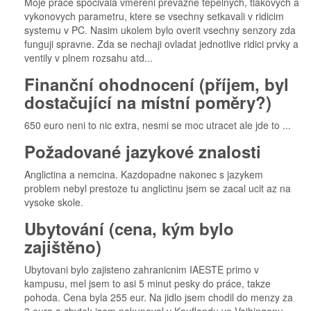
Moje prace spocivala vmereni prevazne tepelnych, tlakovych a
vykonovych parametru, ktere se vsechny setkavali v ridicim
systemu v PC. Nasim ukolem bylo overit vsechny senzory zda
funguji spravne. Zda se nechaji ovladat jednotlive ridici prvky a
ventily v plnem rozsahu atd...
Finanční ohodnocení (příjem, byl
dostačující na místní poměry?)
650 euro neni to nic extra, nesmi se moc utracet ale jde to ...
Požadované jazykové znalosti
Anglictina a nemcina. Kazdopadne nakonec s jazykem
problem nebyl prestoze tu anglictinu jsem se zacal ucit az na
vysoke skole.
Ubytování (cena, kým bylo
zajištěno)
Ubytovani bylo zajisteno zahranicnim IAESTE primo v
kampusu, mel jsem to asi 5 minut pesky do práce, takze
pohoda. Cena byla 255 eur. Na jidlo jsem chodil do menzy za