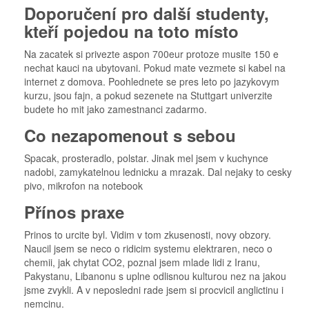
Doporučení pro další studenty,
kteří pojedou na toto místo
Na zacatek si privezte aspon 700eur protoze musite 150 e
nechat kauci na ubytovani. Pokud mate vezmete si kabel na
internet z domova. Poohlednete se pres leto po jazykovym
kurzu, jsou fajn, a pokud sezenete na Stuttgart univerzite
budete ho mit jako zamestnanci zadarmo.
Co nezapomenout s sebou
Spacak, prosteradlo, polstar. Jinak mel jsem v kuchynce
nadobi, zamykatelnou lednicku a mrazak. Dal nejaky to cesky
pivo, mikrofon na notebook
Přínos praxe
Prinos to urcite byl. Vidim v tom zkusenosti, novy obzory.
Naucil jsem se neco o ridicim systemu elektraren, neco o
chemii, jak chytat CO2, poznal jsem mlade lidi z Iranu,
Pakystanu, Libanonu s uplne odlisnou kulturou nez na jakou
jsme zvykli. A v neposledni rade jsem si procvicil anglictinu i
nemcinu.