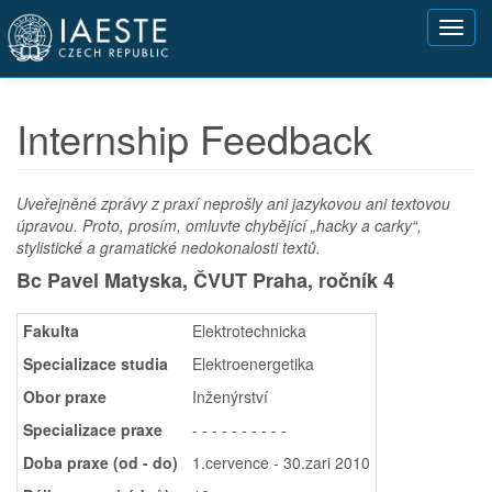
Přejít
Toggl
k
navig
hlavnímu
obsahu
Internship Feedback
Uveřejněné zprávy z praxí neprošly ani jazykovou ani textovou
úpravou. Proto, prosím, omluvte chybějící „hacky a carky“,
stylistické a gramatické nedokonalosti textů.
Bc Pavel Matyska, ČVUT Praha,
ročník 4
Fakulta
Elektrotechnicka
Specializace studia
Elektroenergetika
Obor praxe
Inženýrství
Specializace praxe
- - - - - - - - - -
Doba praxe (od - do)
1.cervence - 30.zari 2010