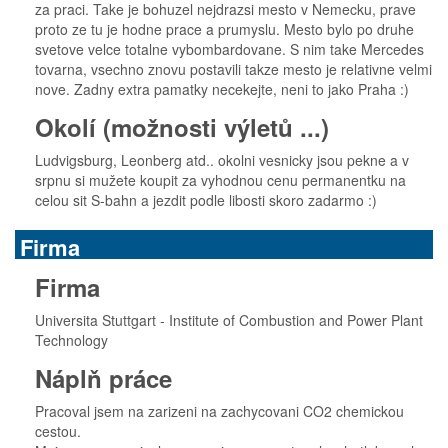
za praci. Take je bohuzel nejdrazsi mesto v Nemecku, prave
proto ze tu je hodne prace a prumyslu. Mesto bylo po druhe
svetove velce totalne vybombardovane. S nim take Mercedes
tovarna, vsechno znovu postavili takze mesto je relativne velmi
nove. Zadny extra pamatky necekejte, neni to jako Praha :)
Okolí (možnosti výletů ...)
Ludvigsburg, Leonberg atd.. okolni vesnicky jsou pekne a v
srpnu si mužete koupit za vyhodnou cenu permanentku na
celou sit S-bahn a jezdit podle libosti skoro zadarmo :)
Firma
Firma
Universita Stuttgart - Institute of Combustion and Power Plant
Technology
Náplň práce
Pracoval jsem na zarizeni na zachycovani CO2 chemickou
cestou.