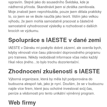
vypravím. Stejně jako do sousedního Švédska, kde je
nádherná příroda. Skandinávii jsem si zkrátka zamilovala.
Moje znalosti jsem neprohloubila, pouze jsem dělala prakticky
to, co jsem se ve škole naučila jako teorii. Vidím jako velkou
výhodu, že jsem mohla samostatně pracovat a částečně
samostatně vyhodnocovat výsledky a rozhodovat o dalších
krocích ve výzkumu.
Spolupráce s IAESTE v dané zemi
IAESTE v Dánsku mi poskytlo dobré zázemí, ale ocenila bych,
kdyby věnovali více času plánování doprovodného programu
pro trainees. Někdy nedodávali informace včas nebo každý
říkal něco jiného…to bylo trochu dozorientační.
Zhodnocení zkušenosti s IAESTE
Výborná organizace, která by měla být podporována do
budoucna alespoň tak, jako je nyní. Doufám, že se v budoucnu
najde více firem, které jsou ochotné investovat svůj čas,
peníze a vědomosti pro tento unikátní výměnný program.
Web firmy