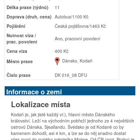
Délka praxe (týdnů)
11
Doprava (druh, cena)
Autobus/1100 Kč
Pojištění
Česká pojišťovna/1463 Kč
Nutnost víza /
Ano, pracovní povolení
prac. povolení
Cena víza
400 Kč
Dánsko, Kodaň
Město praxe
Číslo praxe
DK 016_08 DFU
Informace o zemi
Lokalizace místa
Kodaň je, jak jistě každý ví:), hlavní město Dánského
království. Leží na východním pobřeží jednoho ze 4 největších
ostrovů Dánska, Sjeallandu. Švédsko je od Kodaně co by
kamenem dohodil, asi 4 km, a lze se do něj snadno dostat
přes most do malého městečka Molme. Od ČR (rspt. Prahy) je