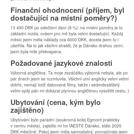
Finanční ohodnocení (příjem, byl
dostačující na místní poměry?)
13 450 DKK po odečtení daní (8 %); na místní poměry je to
základní mzda, ovšem pro mě byla velmi dostačující. Každý
měsíc jsem měla náklady cca 6000 DKK, docela jsem tu i
ušetřila. Na to jak všichni strašili, že je Dánsko drahou zemí,
jsem byla mile překvapena.
Požadované jazykové znalosti
Výborná angličtina. Ta moje zezáčátku výborná nebyla, ale po
pár dnech jsem se rozmluvila. Všichni umí anglicky velmi velmi
dobře, nemají totiž dabované filmy, takže i sedmdesátiletý
velmi opilý pán mi dokázal plynnou angličtinou vysvětlit cestu.:)
Ubytování (cena, kým bylo
zajištěno)
Ubytování bylo parádní (soukromá kolej Egmont prakticky
v centru města), zajistilo mi ho IAESTE Dánsko, stálo 2025
DKK měsíčně. Pokoj jsem měla samostatný, pronajímala jsem