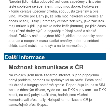
Národní jídlo, těžká odpověď, asi losos zapečený v listovém
těstě společně se špenátem…moc moc dobré. Podává se
k tomu čerstvě upečený chleba, spouuusta zeleniny a bílé
víno. Typické pro Dány je, že jídla moc nekoření (dokonce ani
občas nesolí). Taky jí hromady čerstvé zeleniny, jako zákusek
mají mrkev, k jídlu pijí mléko nebo kefír (hmmm), po jídle často
mají různé druhy sýrů, a nejraději míchají slané a sladké
chutě. Takže v salátu najdete běžně jablka, mandarinky nebo
ananas a naopak k masu sladké omáčky, nebo na snídani
chléb, slané máslo, na to sýr a na to marmeládu:).
Další informace
Možnost komunikace s ČR
Na kolejích jsem měla zadarmo internet, s jeho připojením
nebyl problém, pomohli mi spolubydlící na patře. Pošta není
tak drahá a funguje poměrně rychle. Doporučuju koupit si SIM
kartu s dánským číslem, vyjde na 100 DKK a je v tom 100 DKK
kredit, na celý pobyt stačili dva, hodně jsme všichni
komunikovali přes maily. Nejlepší komunikace s ČR je
samozřejmě přes Skype..