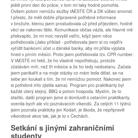
ještě první den do práce, v tom mi taky hodně pomohla.
Ovšem potom nemůžu služby IAESTE ČR a DK vůbec srovnat.
I přesto, že měli dobře připravené potřebné informace
v brožuře, kterou jsem prostudovala už před příjezdem, hodně
věcí se nakonec lišilo. Komunikace občas vázla, ale hlavně mě
překvapilo, že mi moc nevyšli vstříc, když jsem něco
potřebovala.(Jako příklad - potřebovala jsem si co nejdřív
vyřídit bankovní účet u dánské banky, aby mi přišla výplata
hned v prním měsíci. Proto jsem potřebovala tzv. CPR number.
V IAESTE mi řekli, že ho vlastně nepotřebuju, protože
zůstávám míň, než tři měsíce a že ho tedy nedostanu. Začala
jsem panikařit a na moje otázky co mám teda dělat, se na
sebe jen koukali s tím, že mi nemůžou pomoct. Nakonec jsem
si potřebné info zjistila sama). Program pro praktikanty byl
každé úterý stejný, BBQ a potom hospoda. Myslím, že to
stačilo, další program jsme si domluvili s ostaními praktikanty,
ocenila bych ale víc poznávacích víkendů. Za celých 11 týdnů
jsem poznala prakticky jen Kodaň, je škoda, že nepřipravili
víkendové akce tak, jak je to v Čechách.
Setkání s jinými zahraničními
studenty