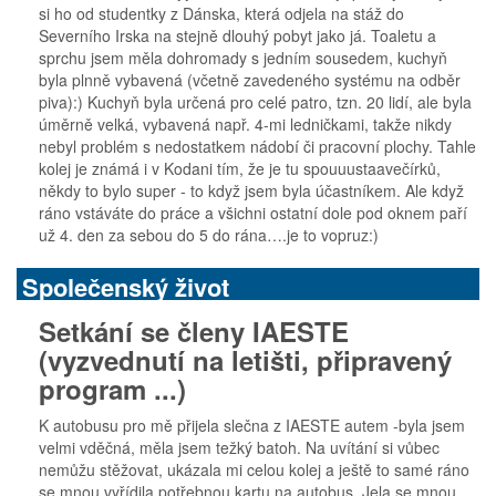
si ho od studentky z Dánska, která odjela na stáž do
Severního Irska na stejně dlouhý pobyt jako já. Toaletu a
sprchu jsem měla dohromady s jedním sousedem, kuchyň
byla plnně vybavená (včetně zavedeného systému na odběr
piva):) Kuchyň byla určená pro celé patro, tzn. 20 lidí, ale byla
úměrně velká, vybavená např. 4-mi ledničkami, takže nikdy
nebyl problém s nedostatkem nádobí či pracovní plochy. Tahle
kolej je známá i v Kodani tím, že je tu spouuustaavečírků,
někdy to bylo super - to když jsem byla účastníkem. Ale když
ráno vstáváte do práce a všichni ostatní dole pod oknem paří
už 4. den za sebou do 5 do rána….je to vopruz:)
Společenský život
Setkání se členy IAESTE
(vyzvednutí na letišti, připravený
program ...)
K autobusu pro mě přijela slečna z IAESTE autem -byla jsem
velmi vděčná, měla jsem težký batoh. Na uvítání si vůbec
nemůžu stěžovat, ukázala mi celou kolej a ještě to samé ráno
se mnou vyřídila potřebnou kartu na autobus. Jela se mnou