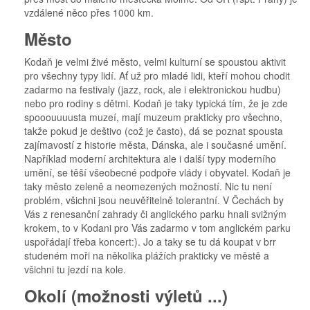
vzdálené něco přes 1000 km.
Město
Kodaň je velmi živé město, velmi kulturní se spoustou aktivit
pro všechny typy lidí. Ať už pro mladé lidi, kteří mohou chodit
zadarmo na festivaly (jazz, rock, ale i elektronickou hudbu)
nebo pro rodiny s dětmi. Kodaň je taky typická tím, že je zde
spooouuuusta muzeí, mají muzeum prakticky pro všechno,
takže pokud je deštivo (což je často), dá se poznat spousta
zajímavostí z historie města, Dánska, ale i současné umění.
Například moderní architektura ale i další typy moderního
umění, se těší všeobecné podpoře vlády i obyvatel. Kodaň je
taky město zeleně a neomezených možností. Nic tu není
problém, všichni jsou neuvěřitelně tolerantní. V Čechách by
Vás z renesanční zahrady či anglického parku hnali svižným
krokem, to v Kodani pro Vás zadarmo v tom anglickém parku
uspořádají třeba koncert:). Jo a taky se tu dá koupat v brr
studeném moři na několika plážích prakticky ve městě a
všichni tu jezdí na kole.
Okolí (možnosti výletů ...)