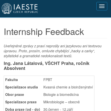
Přejít
Toggl
k
navig
hlavnímu
obsahu
Internship Feedback
Uveřejněné zprávy z praxí neprošly ani jazykovou ani textovou
úpravou. Proto, prosím, omluvte chybějící „hacky a carky“,
stylistické a gramatické nedokonalosti textů.
Ing. Jana Látalová, VŠCHT Praha,
ročník
Absolvent
Fakulta
FPBT
Specializace studia
Kvasná chemie a bioinženýrství
Obor praxe
Biologie a biomedicína
Specializace praxe
Mikrobiologie – obecně
Doba praxe (od - do)
30.červen - 12.září