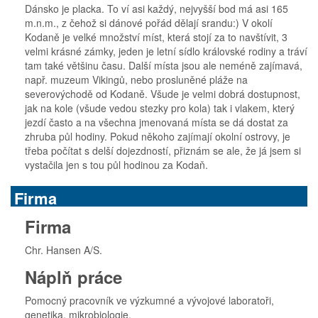
Dánsko je placka. To ví asi každý, nejvyšší bod má asi 165
m.n.m., z čehož si dánové pořád dělají srandu:) V okolí
Kodaně je velké množství míst, která stojí za to navštívit, 3
velmi krásné zámky, jeden je letní sídlo královské rodiny a tráví
tam také většinu času. Další místa jsou ale neméně zajímavá,
např. muzeum Vikingů, nebo prosluněné pláže na
severovýchodě od Kodaně. Všude je velmi dobrá dostupnost,
jak na kole (všude vedou stezky pro kola) tak i vlakem, který
jezdí často a na všechna jmenovaná místa se dá dostat za
zhruba půl hodiny. Pokud někoho zajímají okolní ostrovy, je
třeba počítat s delší dojezdností, přiznám se ale, že já jsem si
vystačila jen s tou půl hodinou za Kodaň.
Firma
Firma
Chr. Hansen A/S.
Náplň práce
Pomocný pracovník ve výzkumné a vývojové laboratoři,
genetika, mikrobiologie.