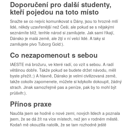
Doporučení pro další studenty,
kteří pojedou na toto místo
Snažte se co nejvíc komunikovat s Dány, jsou to hrozně milí
lidé, někdy uzavřenější než Češi, ale pokud se s nějakými
seznámíte blíž, tenhle národ si zamilujete. Jak sami říkají,
Dánsko je malá země, ale žijí v ní velcí lidé. A taky si
zamilujete pivo Tuborg Gold:).
Co nezapomenout s sebou
IAESTE má brožuru, ve které radí, co vzít s sebou. A radí
většinou dobře. Takže pokud se budete držet návodu, měli
byste přežít.:) A hlavně, Dánsko je velmi civilizovaná země,
takže cokoliv zapomenete, můžete si kdykoliv dokoupit, žádný
strach. Jinak samozřejmě pas a peníze, pak by to mohl být
průšvih:).
Přínos praxe
Naučila jsem se hodně o nové zemi, nových lidech a poznala
jsem, že se dá žít na více místech, než jen v rodném městě.
Kodaň mě okouzlila natolik, že se tam rozhodně ještě