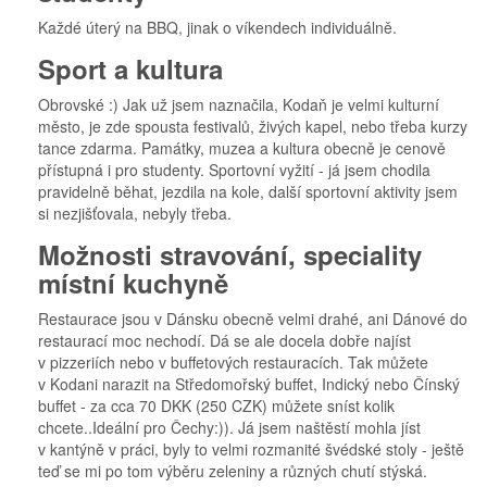
Každé úterý na BBQ, jinak o víkendech individuálně.
Sport a kultura
Obrovské :) Jak už jsem naznačila, Kodaň je velmi kulturní
město, je zde spousta festivalů, živých kapel, nebo třeba kurzy
tance zdarma. Památky, muzea a kultura obecně je cenově
přístupná i pro studenty. Sportovní vyžití - já jsem chodila
pravidelně běhat, jezdila na kole, další sportovní aktivity jsem
si nezjišťovala, nebyly třeba.
Možnosti stravování, speciality
místní kuchyně
Restaurace jsou v Dánsku obecně velmi drahé, ani Dánové do
restaurací moc nechodí. Dá se ale docela dobře najíst
v pizzeriích nebo v buffetových restauracích. Tak můžete
v Kodani narazit na Středomořský buffet, Indický nebo Čínský
buffet - za cca 70 DKK (250 CZK) můžete sníst kolik
chcete..Ideální pro Čechy:)). Já jsem naštěstí mohla jíst
v kantýně v práci, byly to velmi rozmanité švédské stoly - ještě
teď se mi po tom výběru zeleniny a různých chutí stýská.