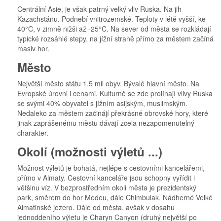
Centrální Asie, je však patrný velký vliv Ruska. Na jih
Kazachstánu. Podnebí vnitrozemské. Teploty v létě vyšší, ke
40°C, v zimně nižši až -25°C. Na sever od města se rozkládají
typické rozsáhlé stepy, na jížní straně přímo za městem začíná
masiv hor.
Město
Největší město státu 1,5 mil obyv. Bývalé hlavní město. Na
Evropské úrovni i cenami. Kulturně se zde prolínají vlivy Ruska
se svými 40% obyvatel s jížním asijským, muslimským.
Nedaleko za městem začinájí překrásné obrovské hory, které
jinak zaprášenému městu dávají zcela nezapomenutelný
charakter.
Okolí (možnosti výletů ...)
Možnost výletů je bohatá, nejlépe s cestovními kancelářemi,
přímo v Almaty. Cestovní kanceláře jsou schopny vyřídit i
většinu víz. V bezprostředním okoli města je prezidentský
park, směrem do hor Medeu, dále Chimbulak. Nádherné Velké
Almatinské jezero. Dále od města, avšak v dosahu
jednoddeního výletu je Charyn Canyon (druhý největší po