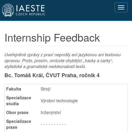
Přejít
Toggl
k
navig
hlavnímu
obsahu
Internship Feedback
Uveřejněné zprávy z praxí neprošly ani jazykovou ani textovou
úpravou. Proto, prosím, omluvte chybějící „hacky a carky“,
stylistické a gramatické nedokonalosti textů.
Bc. Tomáš Král, ČVUT Praha,
ročník 4
Fakulta
Strojí
Specializace
Výrobní technologie
studia
Obor praxe
Inženýrství
Specializace
- - - - - - - - - -
praxe