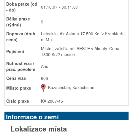
Doba praxe (od
01.10.07 - 30.11.07
- do)
Délka praxe
9
(týdnů)
Doprava (druh,
Letecká - Air Astana 17 500 Kc (z Frankfurtu
cena)
n. M.)
Místní, zajistila mi IAESTE v Almaty. Cena
Pojištění
1800 Kc/2 měsíce
Nutnost víza /
Ano
prac. povolení
Cena víza
60$
Kazachstán, Kazachstán
Město praxe
Číslo praxe
KA 2007/45
Informace o zemi
Lokalizace místa