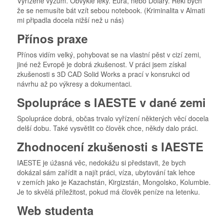
Vyřízené výzum. Obvyklé léky. Eura, nebo Dolary. Řekl bych
že se nemusíte bát vzít sebou notebook. (Kriminalita v Almati
mi připadla docela nižší než u nás)
Přínos praxe
Přínos vidím velký, pohybovat se na vlastní pěst v cizí zemi,
jiné než Evropě je dobrá zkušenost. V práci jsem získal
zkušenosti s 3D CAD Solid Works a prací v konsrukci od
návrhu až po výkresy a dokumentaci.
Spolupráce s IAESTE v dané zemi
Spolupráce dobrá, občas trvalo vyřízení některých věcí docela
delší dobu. Také vysvětlit co člověk chce, někdy dalo práci.
Zhodnocení zkušenosti s IAESTE
IAESTE je úžasná věc, nedokážu si představit, že bych
dokázal sám zařídit a najít práci, víza, ubytování tak lehce
v zemích jako je Kazachstán, Kirgizstán, Mongolsko, Kolumbie.
Je to skvělá příležitost, pokud má člověk peníze na letenku.
Web studenta