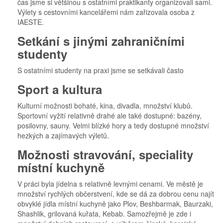
čas jsme si většinou s ostatními praktikanty organizovali sami.
Výlety s cestovními kancelářemi nám zařizovala osoba z
IAESTE.
Setkání s jinými zahraničními
studenty
S ostatními studenty na praxi jsme se setkávali často
Sport a kultura
Kulturní možnosti bohaté, kina, divadla, množství klubů.
Sportovní vyžití relativně drahé ale také dostupné: bazény,
posilovny, sauny. Velmi blízké hory a tedy dostupné množství
hezkých a zajímavých výletů.
Možnosti stravování, speciality
místní kuchyně
V práci byla jídelna s relativně levnými cenami. Ve městě je
množství rychlých občerstvení, kde se dá za dobrou cenu najít
obvyklé jídla místní kuchyně jako Plov, Beshbarmak, Baurzaki,
Shashlik, grilovaná kuřata, Kebab. Samozřejmě je zde i