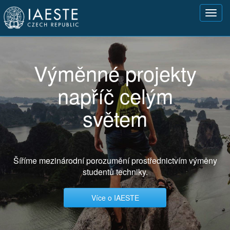
Přejít
Toggl
k
navig
hlavnímu
obsahu
Výměnné projekty
napříč celým
světem
Šíříme mezinárodní porozumění prostřednictvím výměny
studentů techniky.
Více o IAESTE