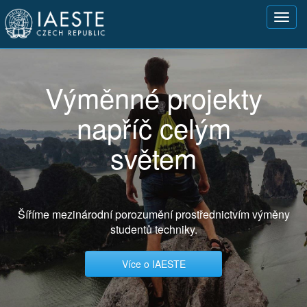
Přejít
Toggl
k
navig
hlavnímu
obsahu
Výměnné projekty
napříč celým
světem
Šíříme mezinárodní porozumění prostřednictvím výměny
studentů techniky.
Více o IAESTE