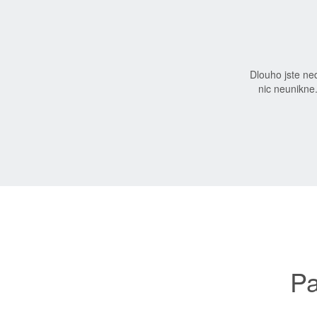
Dlouho jste n
nic neunikne
Pa