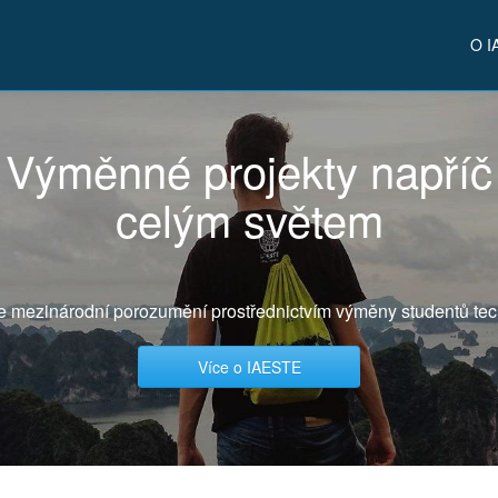
O I
Výměnné projekty napříč
celým světem
e mezinárodní porozumění prostřednictvím výměny studentů tec
Více o IAESTE