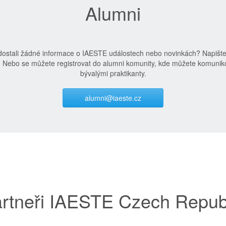
Alumni
edostali žádné informace o IAESTE událostech nebo novinkách? Napišt
. Nebo se můžete registrovat do alumni komunity, kde můžete komuniko
bývalými praktikanty.
alumni@iaeste.cz
rtneři IAESTE Czech Repub