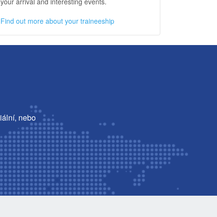
your arrival and interesting events.
Find out more about your traineeship
iální, nebo