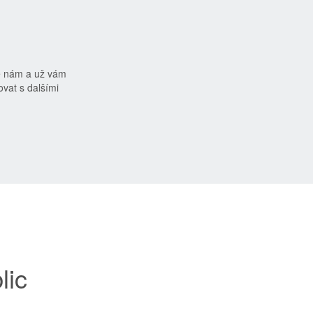
e nám a už vám
vat s dalšími
lic