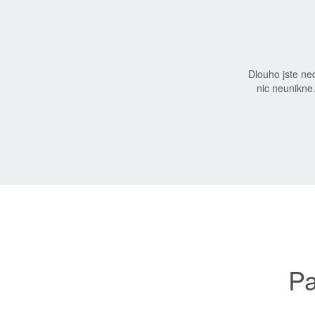
Dlouho jste n
nic neunikne
Pa