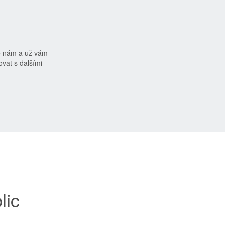
e nám a už vám
vat s dalšími
lic