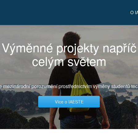
O I
Výměnné projekty napříč
celým světem
e mezinárodní porozumění prostřednictvím výměny studentů tec
Více o IAESTE