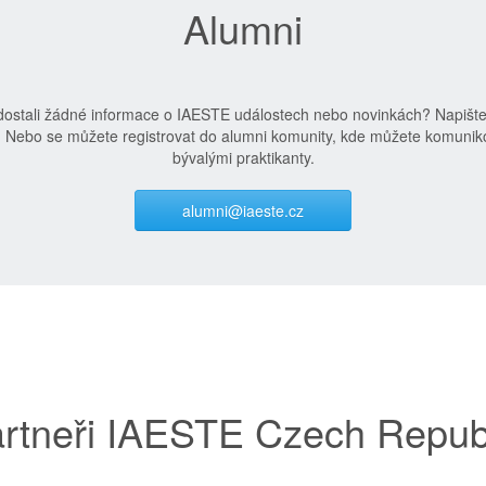
Alumni
edostali žádné informace o IAESTE událostech nebo novinkách? Napišt
. Nebo se můžete registrovat do alumni komunity, kde můžete komuniko
bývalými praktikanty.
alumni@iaeste.cz
rtneři IAESTE Czech Repub