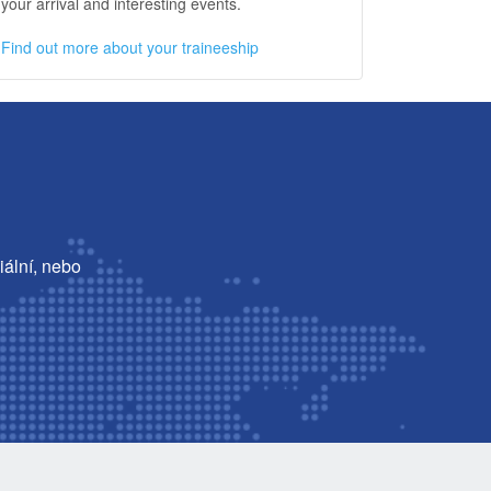
your arrival and interesting events.
Find out more about your traineeship
iální, nebo