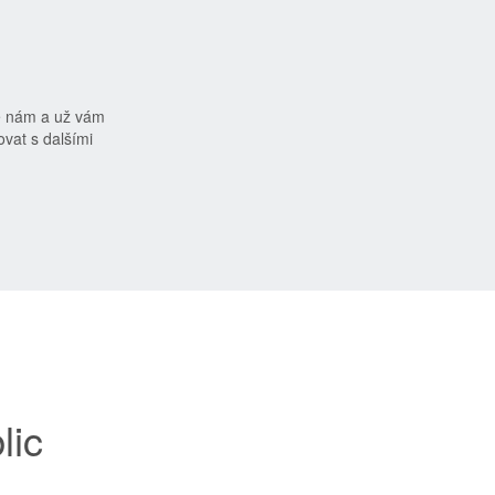
e nám a už vám
vat s dalšími
lic