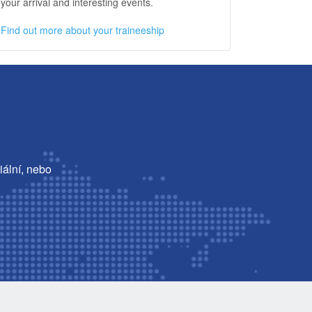
your arrival and interesting events.
Find out more about your traineeship
iální, nebo