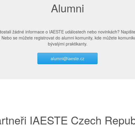
Alumni
edostali žádné informace o IAESTE událostech nebo novinkách? Napišt
. Nebo se můžete registrovat do alumni komunity, kde můžete komuniko
bývalými praktikanty.
alumni@iaeste.cz
rtneři IAESTE Czech Repub