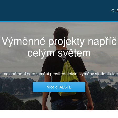
O I
Výměnné projekty napříč
celým světem
e mezinárodní porozumění prostřednictvím výměny studentů tec
Více o IAESTE