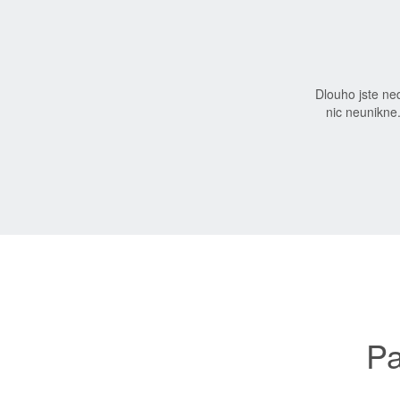
Dlouho jste n
nic neunikne
Pa