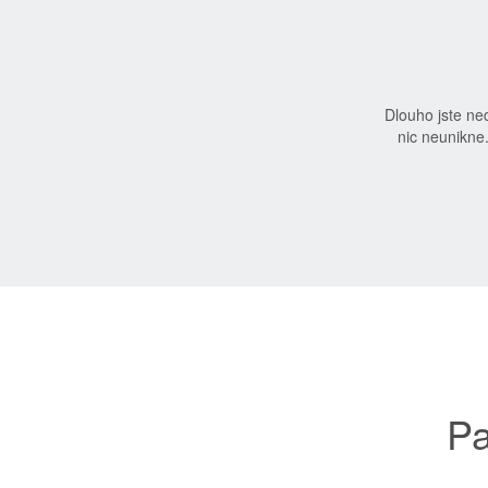
Dlouho jste n
nic neunikne
Pa