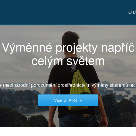
O I
Výměnné projekty napříč
celým světem
e mezinárodní porozumění prostřednictvím výměny studentů tec
Více o IAESTE