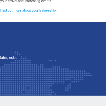
your arrival and interesting events.
Find out more about your traineeship
iální, nebo