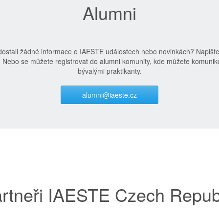
Alumni
edostali žádné informace o IAESTE událostech nebo novinkách? Napišt
. Nebo se můžete registrovat do alumni komunity, kde můžete komuniko
bývalými praktikanty.
alumni@iaeste.cz
rtneři IAESTE Czech Repub