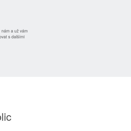
e nám a už vám
vat s dalšími
lic