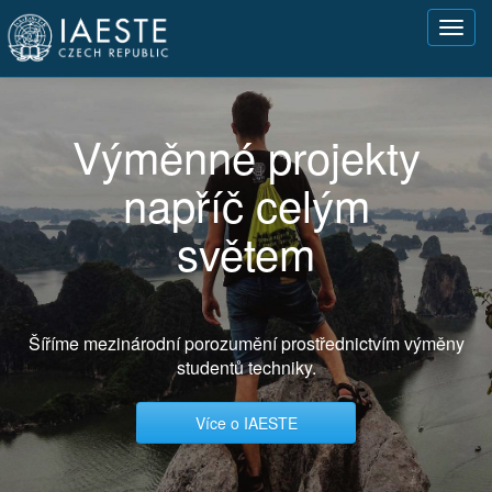
Přejít
Toggl
k
navig
hlavnímu
obsahu
Výměnné projekty
napříč celým
světem
Šíříme mezinárodní porozumění prostřednictvím výměny
studentů techniky.
Více o IAESTE