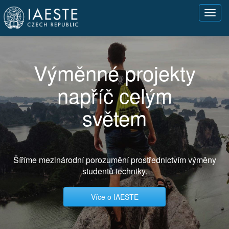
Přejít
Toggl
k
navig
hlavnímu
obsahu
Výměnné projekty
napříč celým
světem
Šíříme mezinárodní porozumění prostřednictvím výměny
studentů techniky.
Více o IAESTE