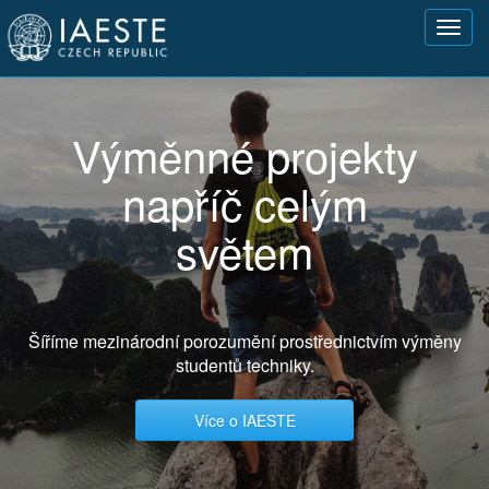
Přejít
Toggl
k
navig
hlavnímu
obsahu
Výměnné projekty
napříč celým
světem
Šíříme mezinárodní porozumění prostřednictvím výměny
studentů techniky.
Více o IAESTE