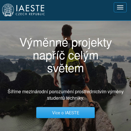
Přejít
Toggl
k
navig
hlavnímu
obsahu
Výměnné projekty
napříč celým
světem
Šíříme mezinárodní porozumění prostřednictvím výměny
studentů techniky.
Více o IAESTE