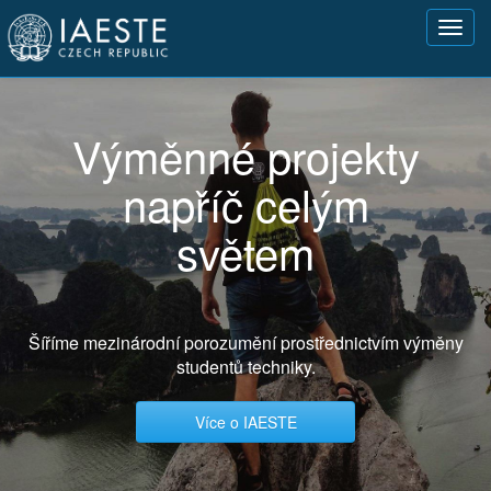
Přejít
Toggl
k
navig
hlavnímu
obsahu
Výměnné projekty
napříč celým
světem
Šíříme mezinárodní porozumění prostřednictvím výměny
studentů techniky.
Více o IAESTE