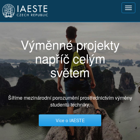
Přejít
Toggl
k
navig
hlavnímu
obsahu
Výměnné projekty
napříč celým
světem
Šíříme mezinárodní porozumění prostřednictvím výměny
studentů techniky.
Více o IAESTE