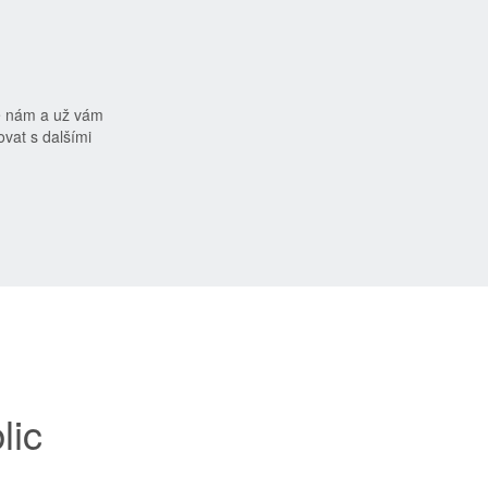
e nám a už vám
vat s dalšími
lic