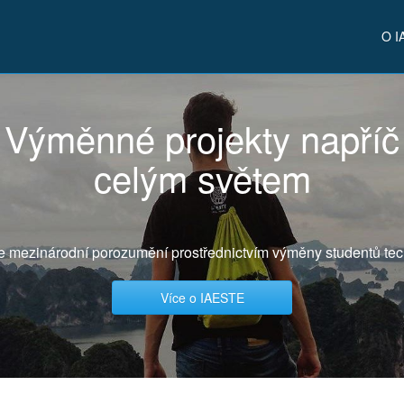
O I
Výměnné projekty napříč
celým světem
e mezinárodní porozumění prostřednictvím výměny studentů tec
Více o IAESTE