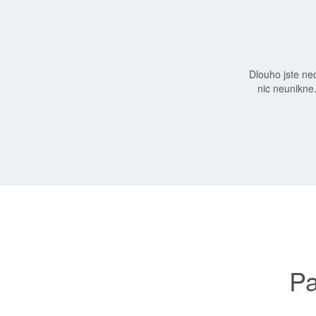
Dlouho jste n
nic neunikne
Pa