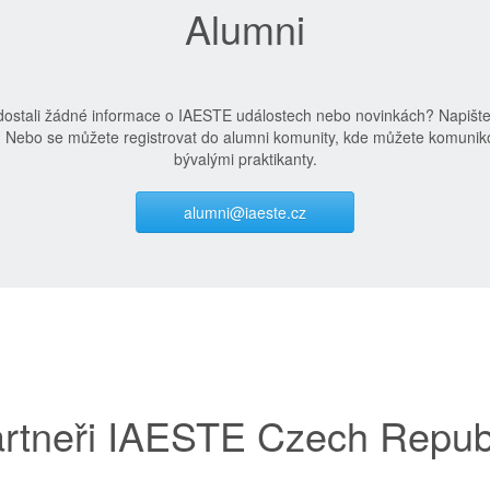
Alumni
edostali žádné informace o IAESTE událostech nebo novinkách? Napišt
. Nebo se můžete registrovat do alumni komunity, kde můžete komuniko
bývalými praktikanty.
alumni@iaeste.cz
rtneři IAESTE Czech Repub