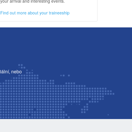
your arrival and interesting events.
Find out more about your traineeship
iální, nebo