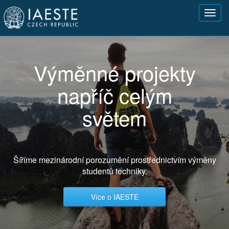
Přejít
Toggl
k
navig
hlavnímu
obsahu
Výměnné projekty
napříč celým
světem
Šíříme mezinárodní porozumění prostřednictvím výměny
studentů techniky.
Více o IAESTE