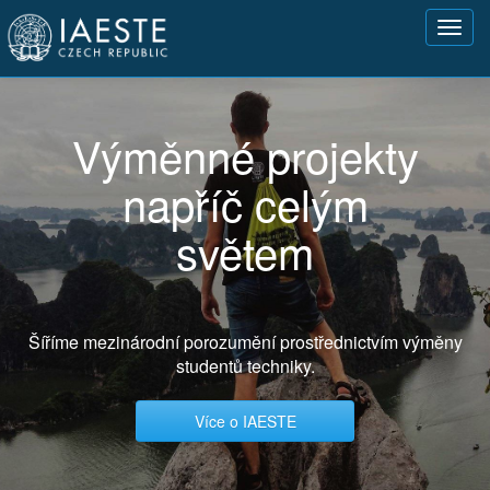
Přejít
Toggl
k
navig
hlavnímu
obsahu
Výměnné projekty
napříč celým
světem
Šíříme mezinárodní porozumění prostřednictvím výměny
studentů techniky.
Více o IAESTE